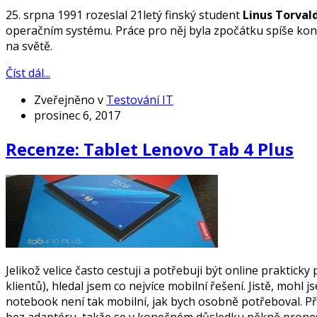
25. srpna 1991 rozeslal 21letý finský student
Linus Torval
operačním systému. Práce pro něj byla zpočátku spíše koní
na světě.
Číst dál...
Zveřejněno v
Testování IT
prosinec 6, 2017
Recenze: Tablet Lenovo Tab 4 Plus
Jelikož velice často cestuji a potřebuji být online praktic
klientů), hledal jsem co nejvíce mobilní řešení. Jistě, moh
notebook není tak mobilní, jak bych osobně potřeboval. Přec