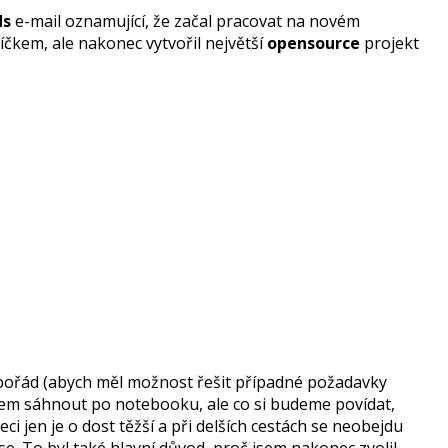
ds
e-mail oznamující, že začal pracovat na novém
čkem, ale nakonec vytvořil největší
opensource
projekt
ky pořád (abych měl možnost řešit případné požadavky
l jsem sáhnout po notebooku, ale co si budeme povídat,
i jen je o dost těžší a při delších cestách se neobejdu