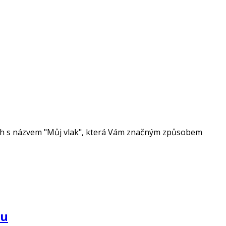
drah s názvem "Můj vlak", která Vám značným způsobem
ku