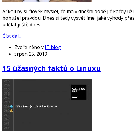
Ačkoli by si člověk myslel, že má v dnešní době již každý u
bohužel pravdou. Dnes si tedy vysvětlíme, jaké výhody pře
udělat ještě dnes.
Číst dál...
Zveřejněno v
IT blog
srpen 25, 2019
15 úžasných faktů o Linuxu