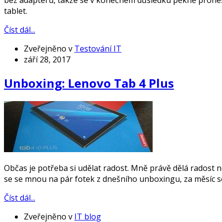
bez adaptéru, takže se v konečném důsledku pěkně pronese
tablet.
Číst dál...
Zveřejněno v
Testování IT
září 28, 2017
Unboxing: Lenovo Tab 4 Plus
Občas je potřeba si udělat radost. Mně právě dělá radost n
se se mnou na pár fotek z dnešního unboxingu, za měsíc s
Číst dál...
Zveřejněno v
IT blog