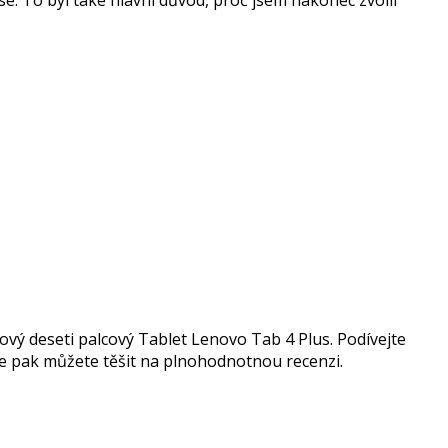
. To byl také hlavní důvod, proč jsem nakonec zvolil
ový deseti palcový Tablet Lenovo Tab 4 Plus. Podívejte
e pak můžete těšit na plnohodnotnou recenzi.