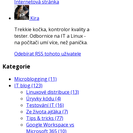
Internetová stránka
Kira
Trekkie kočka, kontrolor kvality a
tester. Odbornice na IT a Linux -
na počítači umí více, než panička.
Odebírat RSS tohoto uživatele
Kategorie
Microblogging
(11)
IT blog
(123)
Linuxové distribuce
(13)
Úryvky kódu
(4)
Testování IT
(16)
Ze života ajťáka
(7)
Tips & tricks
(77)
Google Workspace vs
Microsoft 365
(10)