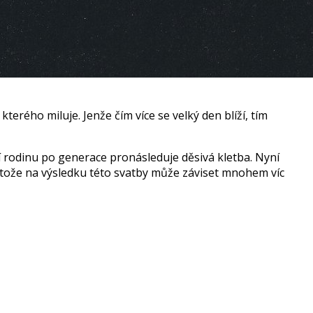
kterého miluje. Jenže čím více se velký den blíží, tím
jí rodinu po generace pronásleduje děsivá kletba. Nyní
rotože na výsledku této svatby může záviset mnohem víc