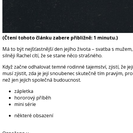
(Čtení tohoto článku zabere přibližně: 1 minutu.)
Má to být nejšťastnější den jejího života – svatba s mužem, 
silněji Rachel cítí, že se stane něco strašného.
Když začne odhalovat temné rodinné tajemství, zjistí, že je
musí zjistit, zda je její snoubenec skutečně tím pravým, p
než jen jejich společná budoucnost.
zápletka
hororový příběh
mini série
některé obsazení