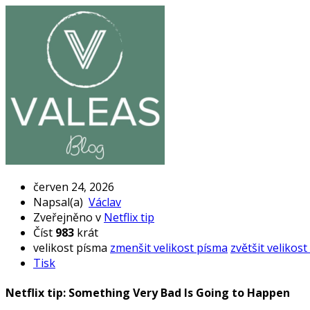
červen 24, 2026
Napsal(a)
Václav
Zveřejněno v
Netflix tip
Číst
983
krát
velikost písma
zmenšit velikost písma
zvětšit velikos
Tisk
Netflix tip: Something Very Bad Is Going to Happen