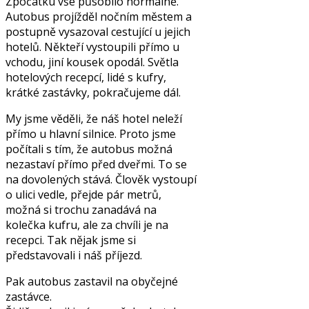
Zpočátku vše působilo normálně.
Autobus projížděl nočním městem a
postupně vysazoval cestující u jejich
hotelů. Někteří vystoupili přímo u
vchodu, jiní kousek opodál. Světla
hotelových recepcí, lidé s kufry,
krátké zastávky, pokračujeme dál.
My jsme věděli, že náš hotel neleží
přímo u hlavní silnice. Proto jsme
počítali s tím, že autobus možná
nezastaví přímo před dveřmi. To se
na dovolených stává. Člověk vystoupí
o ulici vedle, přejde pár metrů,
možná si trochu zanadává na
kolečka kufru, ale za chvíli je na
recepci. Tak nějak jsme si
představovali i náš příjezd.
Pak autobus zastavil na obyčejné
zastávce.