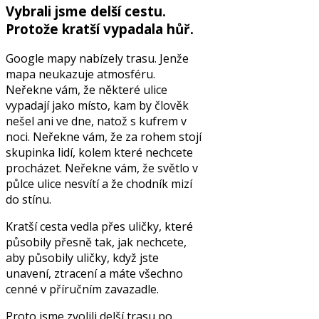
Vybrali jsme delší cestu.
Protože kratší vypadala hůř.
Google mapy nabízely trasu. Jenže
mapa neukazuje atmosféru.
Neřekne vám, že některé ulice
vypadají jako místo, kam by člověk
nešel ani ve dne, natož s kufrem v
noci. Neřekne vám, že za rohem stojí
skupinka lidí, kolem které nechcete
procházet. Neřekne vám, že světlo v
půlce ulice nesvítí a že chodník mizí
do stínu.
Kratší cesta vedla přes uličky, které
působily přesně tak, jak nechcete,
aby působily uličky, když jste
unavení, ztracení a máte všechno
cenné v příručním zavazadle.
Proto jsme zvolili delší trasu po