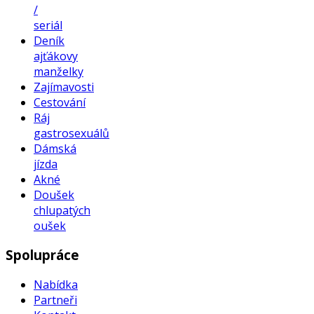
/
seriál
Deník
ajťákovy
manželky
Zajímavosti
Cestování
Ráj
gastrosexuálů
Dámská
jízda
Akné
Doušek
chlupatých
oušek
Spolupráce
Nabídka
Partneři