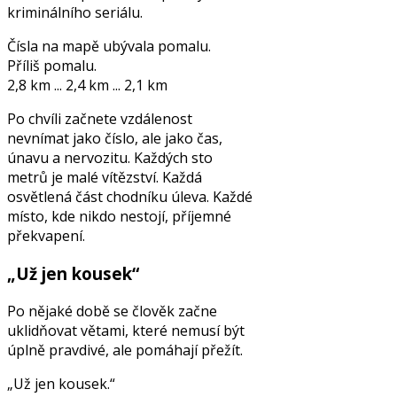
kriminálního seriálu.
Čísla na mapě ubývala pomalu.
Příliš pomalu.
2,8 km ... 2,4 km ... 2,1 km
Po chvíli začnete vzdálenost
nevnímat jako číslo, ale jako čas,
únavu a nervozitu. Každých sto
metrů je malé vítězství. Každá
osvětlená část chodníku úleva. Každé
místo, kde nikdo nestojí, příjemné
překvapení.
„Už jen kousek“
Po nějaké době se člověk začne
uklidňovat větami, které nemusí být
úplně pravdivé, ale pomáhají přežít.
„Už jen kousek.“