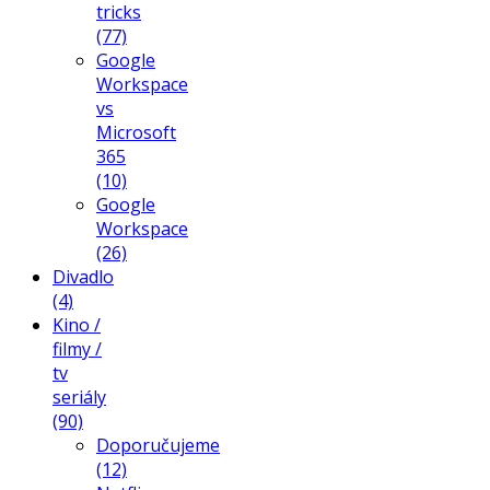
tricks
(77)
Google
Workspace
vs
Microsoft
365
(10)
Google
Workspace
(26)
Divadlo
(4)
Kino /
filmy /
tv
seriály
(90)
Doporučujeme
(12)