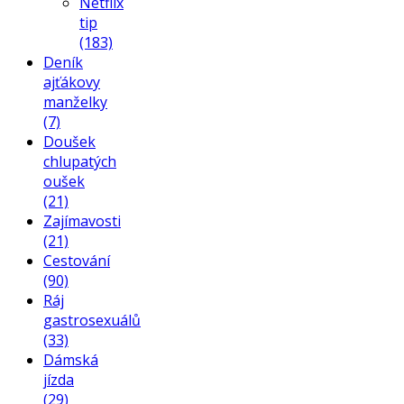
Netflix
tip
(183)
Deník
ajťákovy
manželky
(7)
Doušek
chlupatých
oušek
(21)
Zajímavosti
(21)
Cestování
(90)
Ráj
gastrosexuálů
(33)
Dámská
jízda
(29)