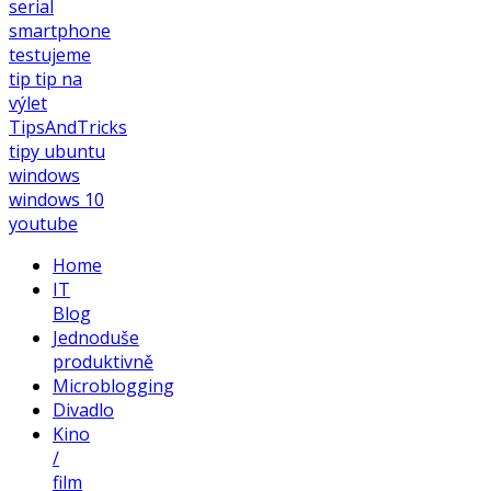
serial
smartphone
testujeme
tip
tip na
výlet
TipsAndTricks
tipy
ubuntu
windows
windows 10
youtube
Home
IT
Blog
Jednoduše
produktivně
Microblogging
Divadlo
Kino
/
film