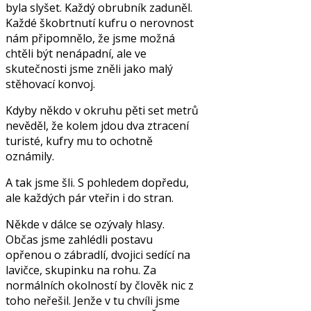
byla slyšet. Každý obrubník zaduněl.
Každé škobrtnutí kufru o nerovnost
nám připomnělo, že jsme možná
chtěli být nenápadní, ale ve
skutečnosti jsme zněli jako malý
stěhovací konvoj.
Kdyby někdo v okruhu pěti set metrů
nevěděl, že kolem jdou dva ztracení
turisté, kufry mu to ochotně
oznámily.
A tak jsme šli. S pohledem dopředu,
ale každých pár vteřin i do stran.
Někde v dálce se ozývaly hlasy.
Občas jsme zahlédli postavu
opřenou o zábradlí, dvojici sedící na
lavičce, skupinku na rohu. Za
normálních okolností by člověk nic z
toho neřešil. Jenže v tu chvíli jsme