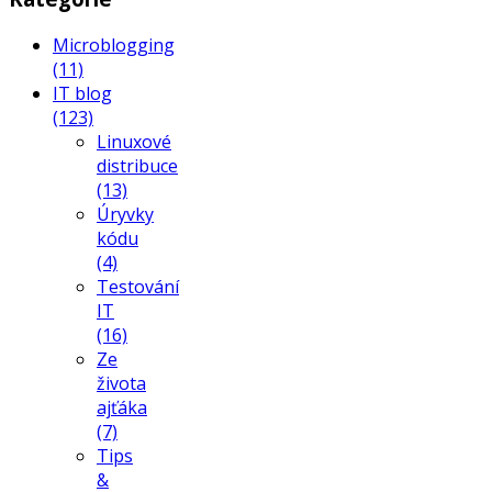
Microblogging
(11)
IT blog
(123)
Linuxové
distribuce
(13)
Úryvky
kódu
(4)
Testování
IT
(16)
Ze
života
ajťáka
(7)
Tips
&