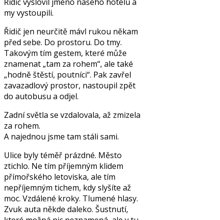
Řidič vyslovil jméno našeho hotelu a
my vystoupili.
Řidič jen neurčitě mávl rukou někam
před sebe. Do prostoru. Do tmy.
Takovým tím gestem, které může
znamenat „tam za rohem“, ale také
„hodně štěstí, poutníci“. Pak zavřel
zavazadlový prostor, nastoupil zpět
do autobusu a odjel.
Zadní světla se vzdalovala, až zmizela
za rohem.
A najednou jsme tam stáli sami.
Ulice byly téměř prázdné. Město
ztichlo. Ne tím příjemným klidem
přímořského letoviska, ale tím
nepříjemným tichem, kdy slyšíte až
moc. Vzdálené kroky. Tlumené hlasy.
Zvuk auta někde daleko. Šustnutí,
které možná nic neznamená, ale v tu