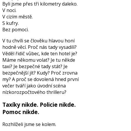
Byli jsme přes tři kilometry daleko.
V noci.
V cizím městě.
S kufry.
Bez pomoci.
V tu chvíli se člověku hlavou honí
hodně věcí. Proč nás tady vysadili?
Věděl řidič vůbec, kde ten hotel je?
Máme někomu volat? Je tu někde
taxi? Je bezpečné tady stát? Je
bezpečnější jít? Kudy? Proč zrovna
my? A proč se dovolená hned první
večer tváří jako úvodní scéna
nízkorozpočtového thrilleru?
Taxíky nikde. Policie nikde.
Pomoc nikde.
Rozhlíželi jsme se kolem.