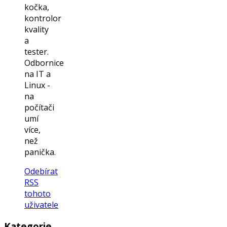
kočka,
kontrolor
kvality
a
tester.
Odbornice
na IT a
Linux -
na
počítači
umí
více,
než
panička.
Odebírat
RSS
tohoto
uživatele
Kategorie