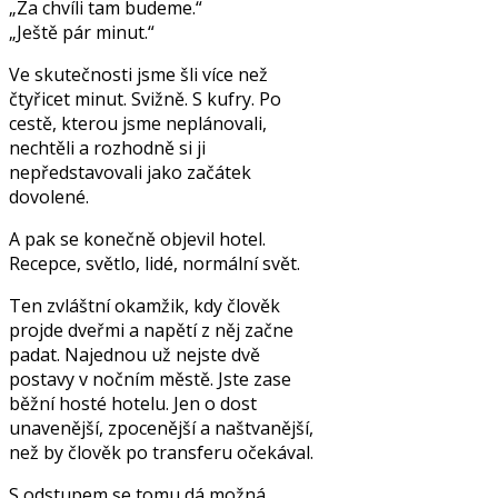
„Za chvíli tam budeme.“
„Ještě pár minut.“
Ve skutečnosti jsme šli více než
čtyřicet minut. Svižně. S kufry. Po
cestě, kterou jsme neplánovali,
nechtěli a rozhodně si ji
nepředstavovali jako začátek
dovolené.
A pak se konečně objevil hotel.
Recepce, světlo, lidé, normální svět.
Ten zvláštní okamžik, kdy člověk
projde dveřmi a napětí z něj začne
padat. Najednou už nejste dvě
postavy v nočním městě. Jste zase
běžní hosté hotelu. Jen o dost
unavenější, zpocenější a naštvanější,
než by člověk po transferu očekával.
S odstupem se tomu dá možná