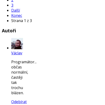
2
3
Další
Konec
Strana 1 z 3
Autoři
Václav
Programátor...
občas
normální,
častěji
tak
trochu
blázen.
Odebírat