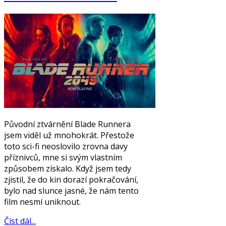
Původní ztvárnění Blade Runnera
jsem viděl už mnohokrát. Přestože
toto sci-fi neoslovilo zrovna davy
příznivců, mne si svým vlastním
způsobem získalo. Když jsem tedy
zjistil, že do kin dorazí pokračování,
bylo nad slunce jasné, že nám tento
film nesmí uniknout.
Číst dál...