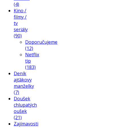
(4)
Kino /
filmy /
tv
seriály
(90)
Doporučujeme
(12)
Netflix
tip
(183)
Deník
ajťákovy
manželky
(7)
Doušek
chlupatých
oušek
(21)
Zajímavosti