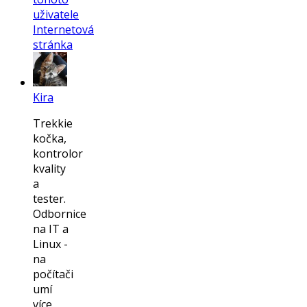
uživatele
Internetová
stránka
Kira
Trekkie
kočka,
kontrolor
kvality
a
tester.
Odbornice
na IT a
Linux -
na
počítači
umí
více,