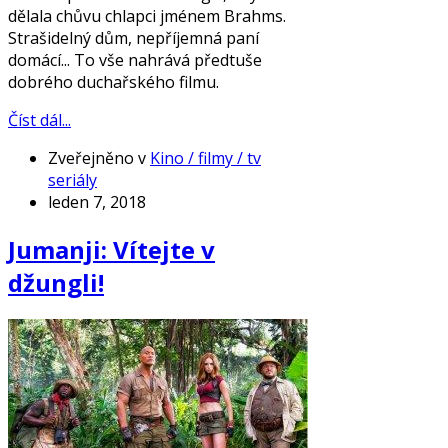
dělala chůvu chlapci jménem Brahms.
Strašidelný dům, nepříjemná paní
domácí... To vše nahrává předtuše
dobrého duchařského filmu.
Číst dál...
Zveřejněno v
Kino / filmy / tv
seriály
leden 7, 2018
Jumanji: Vítejte v
džungli!