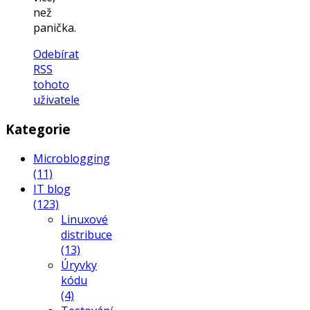
než
panička.
Odebírat
RSS
tohoto
uživatele
Kategorie
Microblogging
(11)
IT blog
(123)
Linuxové
distribuce
(13)
Úryvky
kódu
(4)