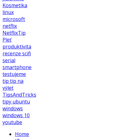
Kosmetika
linux
microsoft
netflix
NetflixTip
Pleť
produktivita
recenze
scifi
serial
smartphone
testujeme
tip
tip na
výlet
TipsAndTricks
tipy
ubuntu
windows
windows 10
youtube
Home