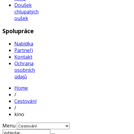
Doušek
chlupatých
oušek
Spolupráce
Nabídka
Partneři
Kontakt
Ochrana
osobních
údajů
Home
/
Cestování
/
kino
Menu