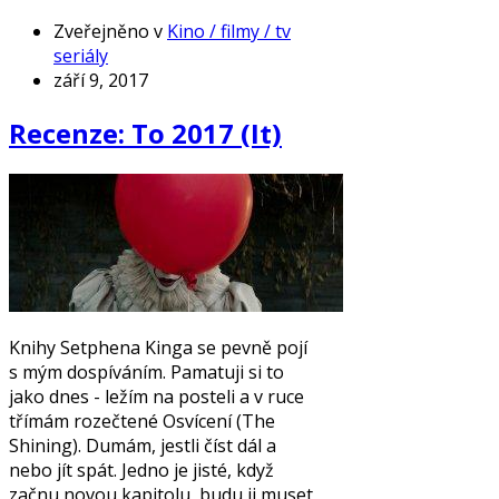
Zveřejněno v
Kino / filmy / tv
seriály
září 9, 2017
Recenze: To 2017 (It)
Knihy Setphena Kinga se pevně pojí
s mým dospíváním. Pamatuji si to
jako dnes - ležím na posteli a v ruce
třímám rozečtené Osvícení (The
Shining). Dumám, jestli číst dál a
nebo jít spát. Jedno je jisté, když
začnu novou kapitolu, budu ji muset