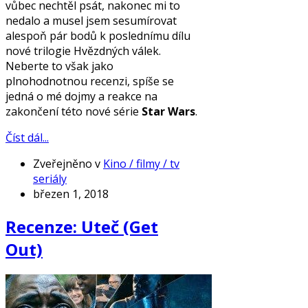
vůbec nechtěl psát, nakonec mi to
nedalo a musel jsem sesumírovat
alespoň pár bodů k poslednímu dílu
nové trilogie Hvězdných válek.
Neberte to však jako
plnohodnotnou recenzi, spíše se
jedná o mé dojmy a reakce na
zakončení této nové série
Star Wars
.
Číst dál...
Zveřejněno v
Kino / filmy / tv
seriály
březen 1, 2018
Recenze: Uteč (Get
Out)