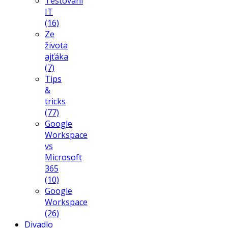
Testování
IT
(16)
Ze
života
ajťáka
(7)
Tips
&
tricks
(77)
Google
Workspace
vs
Microsoft
365
(10)
Google
Workspace
(26)
Divadlo