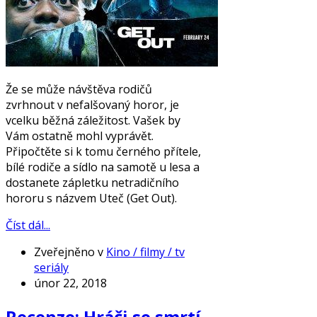
Že se může návštěva rodičů
zvrhnout v nefalšovaný horor, je
vcelku běžná záležitost. Vašek by
Vám ostatně mohl vyprávět.
Připočtěte si k tomu černého přítele,
bílé rodiče a sídlo na samotě u lesa a
dostanete zápletku netradičního
hororu s názvem Uteč (Get Out).
Číst dál...
Zveřejněno v
Kino / filmy / tv
seriály
únor 22, 2018
Recenze: Hráči se smrtí