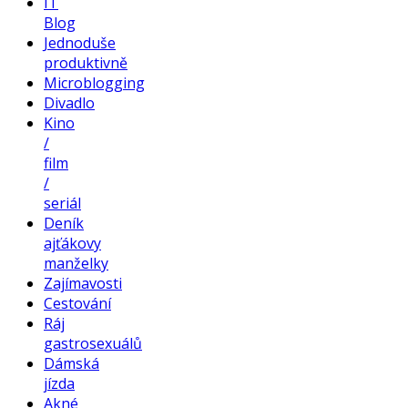
IT
Blog
Jednoduše
produktivně
Microblogging
Divadlo
Kino
/
film
/
seriál
Deník
ajťákovy
manželky
Zajímavosti
Cestování
Ráj
gastrosexuálů
Dámská
jízda
Akné