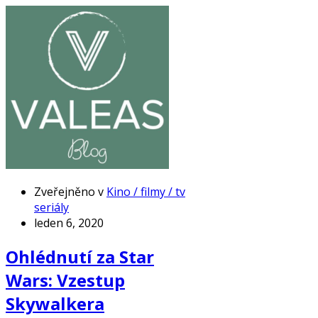
Zveřejněno v
Kino / filmy / tv
seriály
leden 6, 2020
Ohlédnutí za Star
Wars: Vzestup
Skywalkera