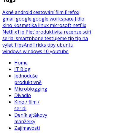
Akné
android
cestování
film
firefox
gmail
google
google workspace
Jídlo
kino
Kosmetika
linux
microsoft
netflix
NetflixTip
Pleť
produktivita
recenze
scifi
serial
smartphone
testujeme
tip
tip na
výlet
TipsAndTricks
tipy
ubuntu
windows
windows 10
youtube
Home
IT Blog
Jednoduše
produktivně
Microblogging
Divadlo
Kino / film /
seriál
Deník ajťákovy
manželky
Zajímavosti