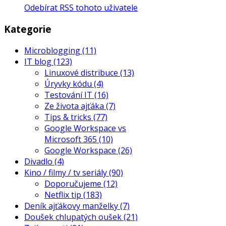
Odebírat RSS tohoto uživatele
Kategorie
Microblogging
(11)
IT blog
(123)
Linuxové distribuce
(13)
Úryvky kódu
(4)
Testování IT
(16)
Ze života ajťáka
(7)
Tips & tricks
(77)
Google Workspace vs
Microsoft 365
(10)
Google Workspace
(26)
Divadlo
(4)
Kino / filmy / tv seriály
(90)
Doporučujeme
(12)
Netflix tip
(183)
Deník ajťákovy manželky
(7)
Doušek chlupatých oušek
(21)