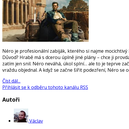
Néro je profesionální zabiják, kterého si najme mocichtivý h
Důvod? Hrabě má s dcerou úplně jiné plány – chce ji provdat
zatím jen snil. Néro neváhá, úkol splní… ale to je teprve 
vraždu objednal. A když se začne šířit podezření, Néro se o
Číst dál...
Přihlásit se k odběru tohoto kanálu RSS
Autoři
Václav