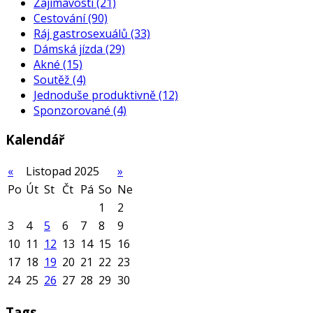
Zajímavosti
(21)
Cestování
(90)
Ráj gastrosexuálů
(33)
Dámská jízda
(29)
Akné
(15)
Soutěž
(4)
Jednoduše produktivně
(12)
Sponzorované
(4)
Kalendář
«
Listopad 2025
»
Po
Út
St
Čt
Pá
So
Ne
1
2
3
4
5
6
7
8
9
10
11
12
13
14
15
16
17
18
19
20
21
22
23
24
25
26
27
28
29
30
Tags