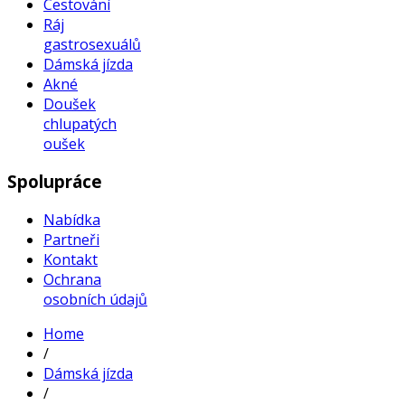
Cestování
Ráj
gastrosexuálů
Dámská jízda
Akné
Doušek
chlupatých
oušek
Spolupráce
Nabídka
Partneři
Kontakt
Ochrana
osobních údajů
Home
/
Dámská jízda
/