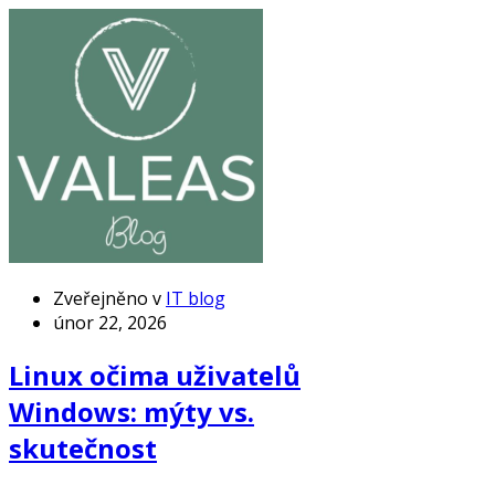
Zveřejněno v
IT blog
únor 22, 2026
Linux očima uživatelů
Windows: mýty vs.
skutečnost