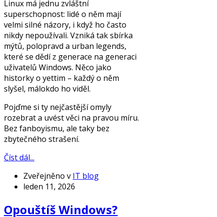
Linux má jednu zvláštní
superschopnost: lidé o něm mají
velmi silné názory, i když ho často
nikdy nepoužívali. Vzniká tak sbírka
mýtů, polopravd a urban legends,
které se dědí z generace na generaci
uživatelů Windows. Něco jako
historky o yettim – každý o něm
slyšel, málokdo ho viděl.
Pojďme si ty nejčastější omyly
rozebrat a uvést věci na pravou míru.
Bez fanboyismu, ale taky bez
zbytečného strašení.
Číst dál...
Zveřejněno v
IT blog
leden 11, 2026
Opouštíš Windows?