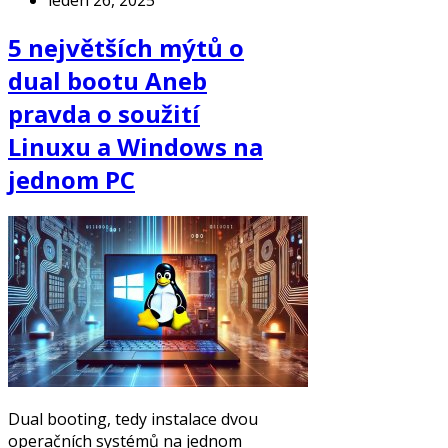
5 největších mýtů o
dual bootu Aneb
pravda o soužití
Linuxu a Windows na
jednom PC
Dual booting, tedy instalace dvou
operačních systémů na jednom