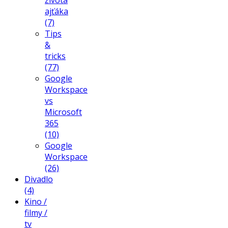
ajťáka
(7)
Tips
&
tricks
(77)
Google
Workspace
vs
Microsoft
365
(10)
Google
Workspace
(26)
Divadlo
(4)
Kino /
filmy /
tv