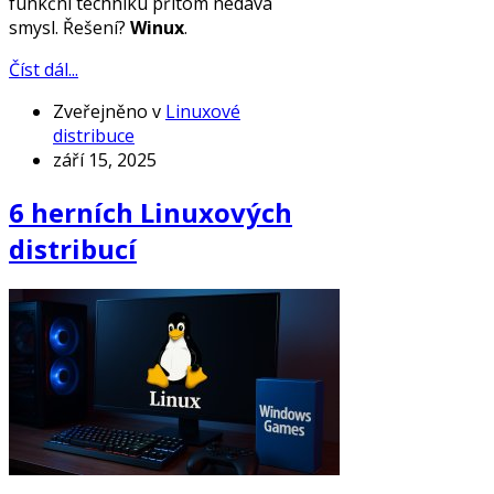
funkční techniku přitom nedává
smysl. Řešení?
Winux
.
Číst dál...
Zveřejněno v
Linuxové
distribuce
září 15, 2025
6 herních Linuxových
distribucí