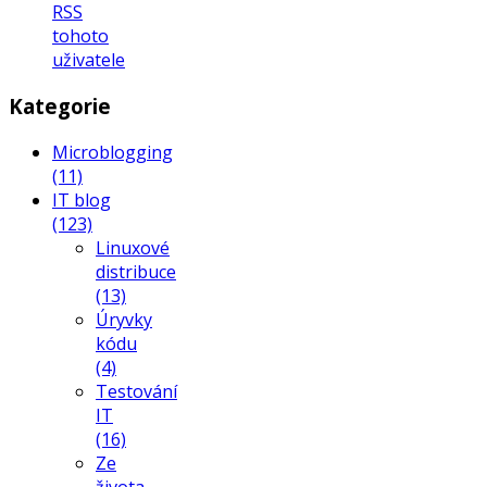
RSS
tohoto
uživatele
Kategorie
Microblogging
(11)
IT blog
(123)
Linuxové
distribuce
(13)
Úryvky
kódu
(4)
Testování
IT
(16)
Ze
života