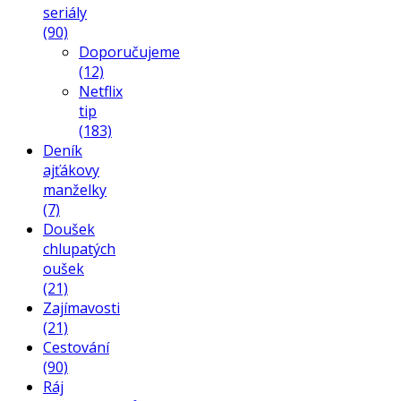
seriály
(90)
Doporučujeme
(12)
Netflix
tip
(183)
Deník
ajťákovy
manželky
(7)
Doušek
chlupatých
oušek
(21)
Zajímavosti
(21)
Cestování
(90)
Ráj