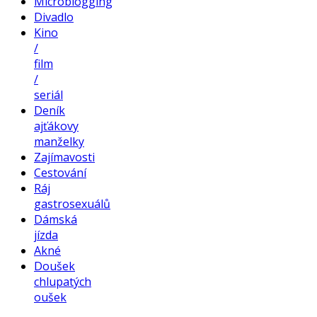
Microblogging
Divadlo
Kino
/
film
/
seriál
Deník
ajťákovy
manželky
Zajímavosti
Cestování
Ráj
gastrosexuálů
Dámská
jízda
Akné
Doušek
chlupatých
oušek