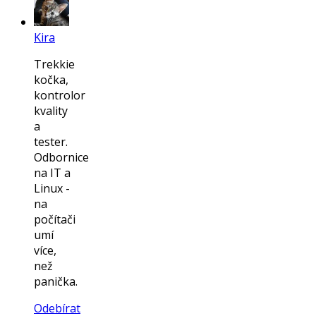
Kira
Trekkie
kočka,
kontrolor
kvality
a
tester.
Odbornice
na IT a
Linux -
na
počítači
umí
více,
než
panička.
Odebírat