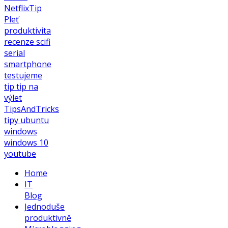
NetflixTip
Pleť
produktivita
recenze
scifi
serial
smartphone
testujeme
tip
tip na
výlet
TipsAndTricks
tipy
ubuntu
windows
windows 10
youtube
Home
IT
Blog
Jednoduše
produktivně