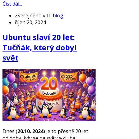
Číst dál...
Zveřejněno v
IT blog
říjen 20, 2024
Ubuntu slaví 20 let:
Tučňák, který dobyl
svět
Dnes (
20.10. 2024
) je to přesně 20 let
od doby, kdy se na svět vyklubal