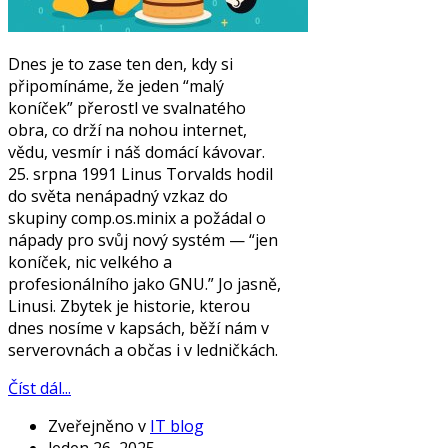
Dnes je to zase ten den, kdy si
připomínáme, že jeden “malý
koníček” přerostl ve svalnatého
obra, co drží na nohou internet,
vědu, vesmír i náš domácí kávovar.
25. srpna 1991 Linus Torvalds hodil
do světa nenápadný vzkaz do
skupiny comp.os.minix a požádal o
nápady pro svůj nový systém — “jen
koníček, nic velkého a
profesionálního jako GNU.” Jo jasně,
Linusi. Zbytek je historie, kterou
dnes nosíme v kapsách, běží nám v
serverovnách a občas i v ledničkách.
Číst dál...
Zveřejněno v
IT blog
leden 26, 2025