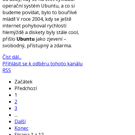
operační systém Ubuntu, a co si
budeme povídat, bylo to bouřlivé
mládí! V roce 2004, kdy se ještě
internet pohyboval rychlostí
hlemýždě a diskety byly stále cool,
přišlo
Ubuntu
jako zjevení –
svobodný, přístupný a zdarma.
Číst dál...
Přihlásit se k odběru tohoto kanálu
RSS
Začátek
Předchozí
1
2
3
…
Další
Konec
Strana 1 z 12