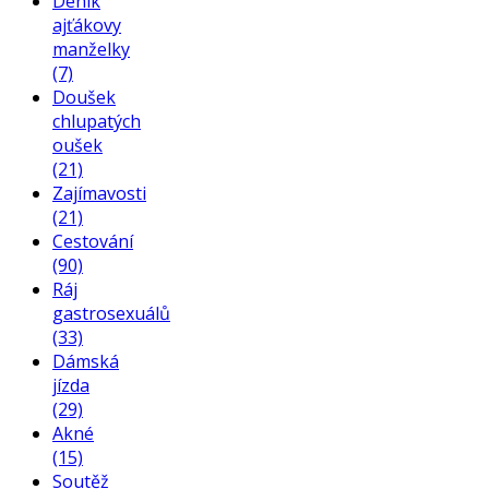
Deník
ajťákovy
manželky
(7)
Doušek
chlupatých
oušek
(21)
Zajímavosti
(21)
Cestování
(90)
Ráj
gastrosexuálů
(33)
Dámská
jízda
(29)
Akné
(15)
Soutěž