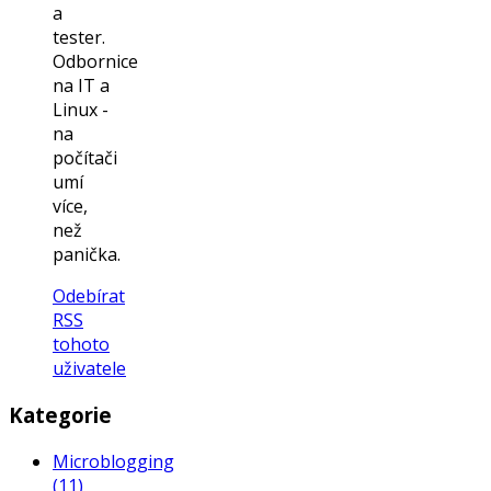
a
tester.
Odbornice
na IT a
Linux -
na
počítači
umí
více,
než
panička.
Odebírat
RSS
tohoto
uživatele
Kategorie
Microblogging
(11)