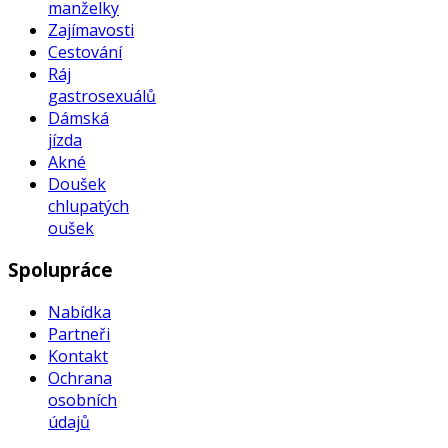
manželky
Zajímavosti
Cestování
Ráj
gastrosexuálů
Dámská
jízda
Akné
Doušek
chlupatých
oušek
Spolupráce
Nabídka
Partneři
Kontakt
Ochrana
osobních
údajů