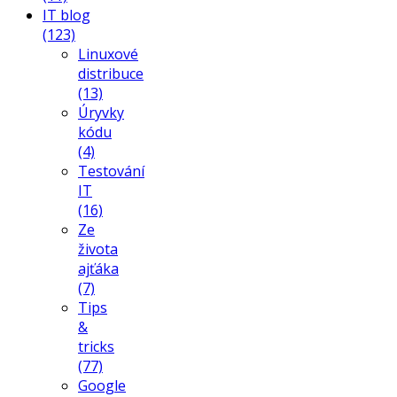
IT blog
(123)
Linuxové
distribuce
(13)
Úryvky
kódu
(4)
Testování
IT
(16)
Ze
života
ajťáka
(7)
Tips
&
tricks
(77)
Google