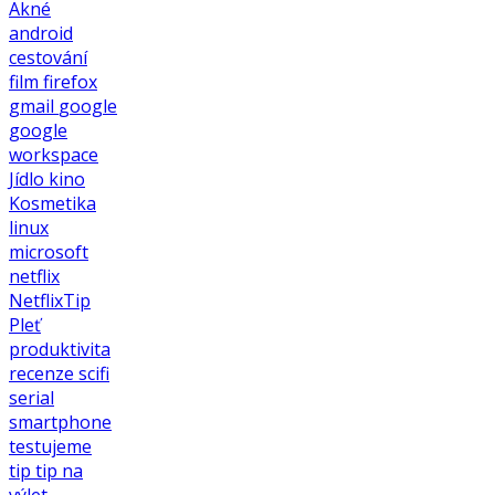
Akné
android
cestování
film
firefox
gmail
google
google
workspace
Jídlo
kino
Kosmetika
linux
microsoft
netflix
NetflixTip
Pleť
produktivita
recenze
scifi
serial
smartphone
testujeme
tip
tip na
výlet