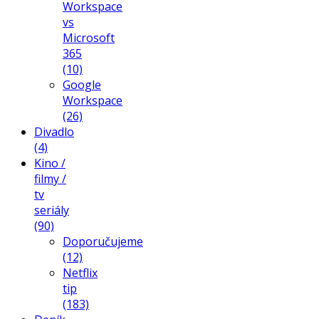
Workspace
vs
Microsoft
365
(10)
Google
Workspace
(26)
Divadlo
(4)
Kino /
filmy /
tv
seriály
(90)
Doporučujeme
(12)
Netflix
tip
(183)