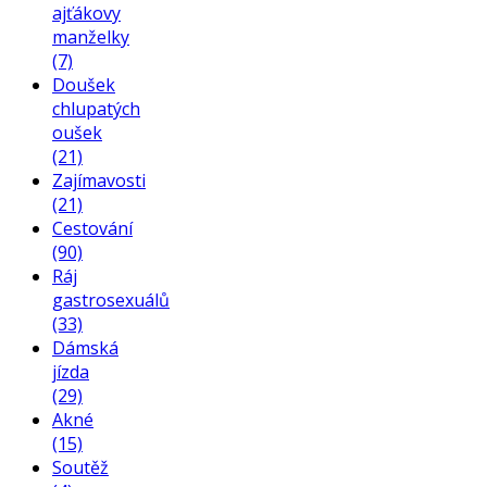
ajťákovy
manželky
(7)
Doušek
chlupatých
oušek
(21)
Zajímavosti
(21)
Cestování
(90)
Ráj
gastrosexuálů
(33)
Dámská
jízda
(29)
Akné
(15)
Soutěž