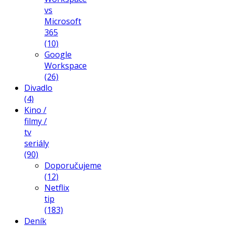
vs
Microsoft
365
(10)
Google
Workspace
(26)
Divadlo
(4)
Kino /
filmy /
tv
seriály
(90)
Doporučujeme
(12)
Netflix
tip
(183)
Deník