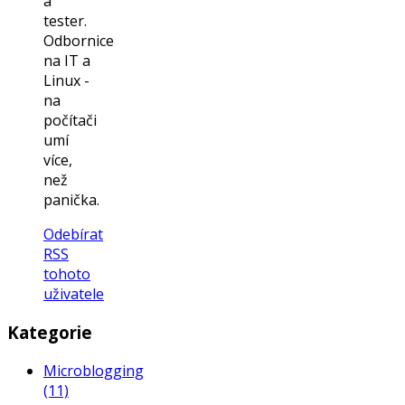
a
tester.
Odbornice
na IT a
Linux -
na
počítači
umí
více,
než
panička.
Odebírat
RSS
tohoto
uživatele
Kategorie
Microblogging
(11)