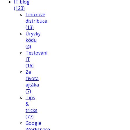
IT blog
(123)
Linuxové
distribuce
(13)
Úryvky
kódu
(4)
Testování
IT
(16)
Ze
života
ajťáka
(7)
Tips
&
tricks
(77)
Google
Workspace