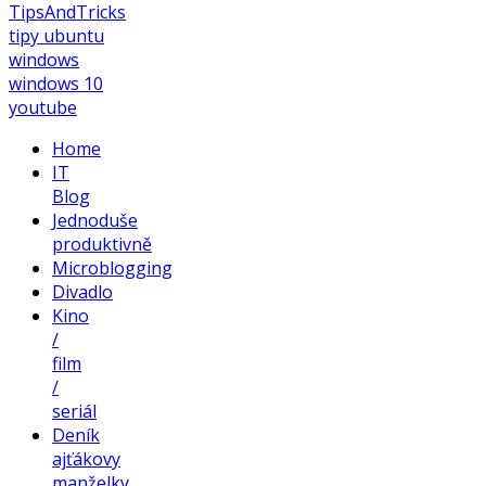
TipsAndTricks
tipy
ubuntu
windows
windows 10
youtube
Home
IT
Blog
Jednoduše
produktivně
Microblogging
Divadlo
Kino
/
film
/
seriál
Deník
ajťákovy
manželky