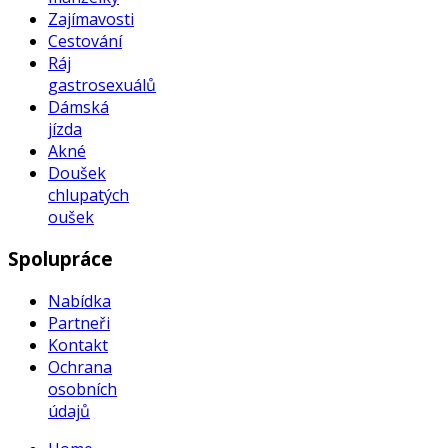
Zajímavosti
Cestování
Ráj
gastrosexuálů
Dámská
jízda
Akné
Doušek
chlupatých
oušek
Spolupráce
Nabídka
Partneři
Kontakt
Ochrana
osobních
údajů