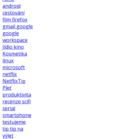
android
cestování
film
firefox
gmail
google
google
workspace
Jídlo
kino
Kosmetika
linux
microsoft
netflix
NetflixTip
Pleť
produktivita
recenze
scifi
serial
smartphone
testujeme
tip
tip na
výlet