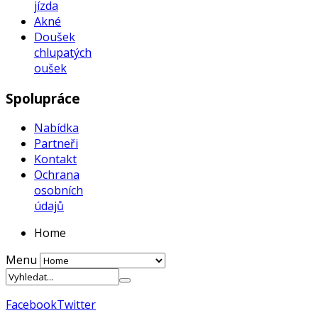
jízda
Akné
Doušek
chlupatých
oušek
Spolupráce
Nabídka
Partneři
Kontakt
Ochrana
osobních
údajů
Home
Menu
Facebook
Twitter