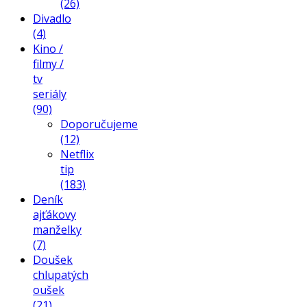
(26)
Divadlo
(4)
Kino /
filmy /
tv
seriály
(90)
Doporučujeme
(12)
Netflix
tip
(183)
Deník
ajťákovy
manželky
(7)
Doušek
chlupatých
oušek
(21)