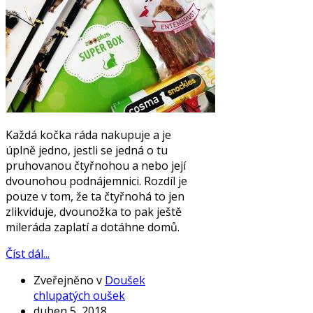
Každá kočka ráda nakupuje a je
úplně jedno, jestli se jedná o tu
pruhovanou čtyřnohou a nebo její
dvounohou podnájemnici. Rozdíl je
pouze v tom, že ta čtyřnohá to jen
zlikviduje, dvounožka to pak ještě
mileráda zaplatí a dotáhne domů.
Číst dál...
Zveřejněno v
Doušek
chlupatých oušek
duben 5, 2018