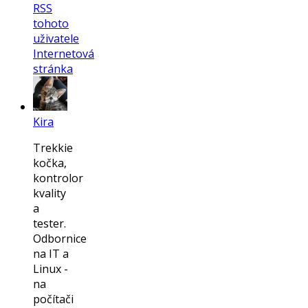
RSS
tohoto
uživatele
Internetová
stránka
Kira
Trekkie
kočka,
kontrolor
kvality
a
tester.
Odbornice
na IT a
Linux -
na
počítači