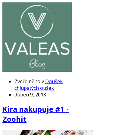
Zveřejněno v
Doušek
chlupatých oušek
duben 9, 2018
Kira nakupuje #1 -
Zoohit