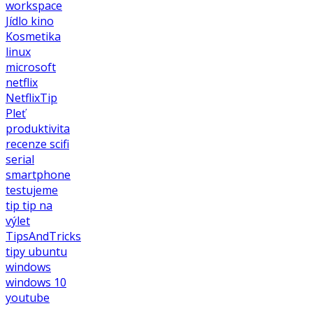
workspace
Jídlo
kino
Kosmetika
linux
microsoft
netflix
NetflixTip
Pleť
produktivita
recenze
scifi
serial
smartphone
testujeme
tip
tip na
výlet
TipsAndTricks
tipy
ubuntu
windows
windows 10
youtube