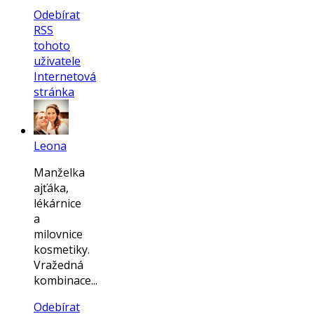
Odebírat
RSS
tohoto
uživatele
Internetová
stránka
Leona
Manželka
ajťáka,
lékárnice
a
milovnice
kosmetiky.
Vražedná
kombinace...
Odebírat