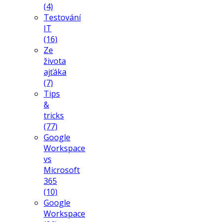
(4)
Testování
IT
(16)
Ze
života
ajťáka
(7)
Tips
&
tricks
(77)
Google
Workspace
vs
Microsoft
365
(10)
Google
Workspace