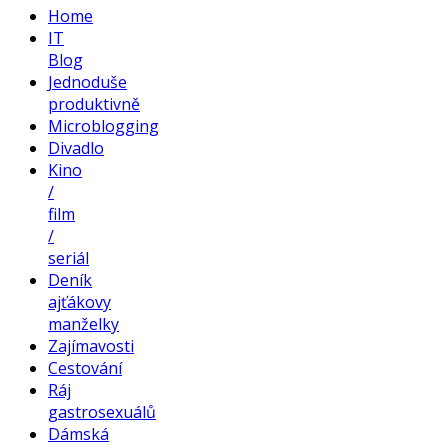
Home
IT
Blog
Jednoduše
produktivně
Microblogging
Divadlo
Kino
/
film
/
seriál
Deník
ajťákovy
manželky
Zajímavosti
Cestování
Ráj
gastrosexuálů
Dámská