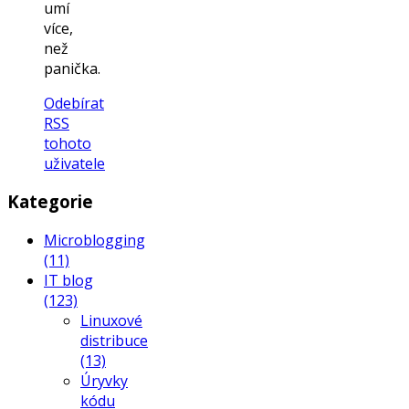
umí
více,
než
panička.
Odebírat
RSS
tohoto
uživatele
Kategorie
Microblogging
(11)
IT blog
(123)
Linuxové
distribuce
(13)
Úryvky
kódu