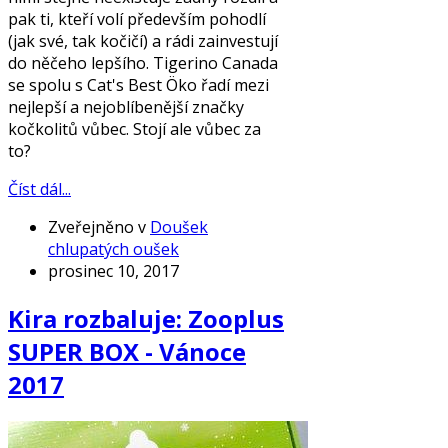
pak ti, kteří volí především pohodlí
(jak své, tak kočičí) a rádi zainvestují
do něčeho lepšího. Tigerino Canada
se spolu s Cat's Best Öko řadí mezi
nejlepší a nejoblíbenější značky
kočkolitů vůbec. Stojí ale vůbec za
to?
Číst dál...
Zveřejněno v
Doušek
chlupatých oušek
prosinec 10, 2017
Kira rozbaluje: Zooplus
SUPER BOX - Vánoce
2017