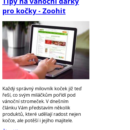
Tipy na vánoční dárky
pro kočky - Zoohit
Každý správný milovník koček již teď
řeší, co svým miláčkům pořídí pod
vánoční stromeček. V dnešním
článku Vám představím několik
produktů, které udělají radost nejen
kočce, ale potěší i jejího majitele.