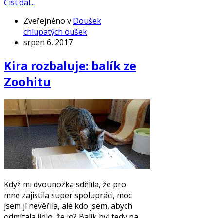
Číst dál...
Zveřejněno v
Doušek
chlupatých oušek
srpen 6, 2017
Kira rozbaluje: balík ze
Zoohitu
Když mi dvounožka sdělila, že pro
mne zajistila super spolupráci, moc
jsem jí nevěřila, ale kdo jsem, abych
odmítala jídlo, že jo? Balík byl tedy na