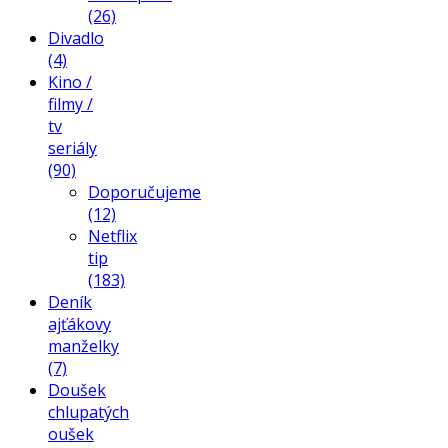
(26)
Divadlo
(4)
Kino /
filmy /
tv
seriály
(90)
Doporučujeme
(12)
Netflix
tip
(183)
Deník
ajťákovy
manželky
(7)
Doušek
chlupatých
oušek