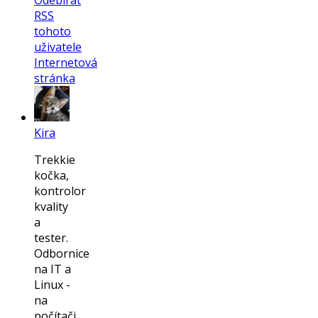
Odebírat
RSS
tohoto
uživatele
Internetová
stránka
Kira
Trekkie
kočka,
kontrolor
kvality
a
tester.
Odbornice
na IT a
Linux -
na
počítači