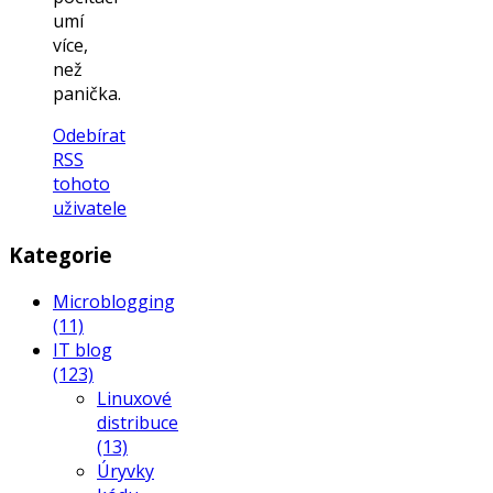
umí
více,
než
panička.
Odebírat
RSS
tohoto
uživatele
Kategorie
Microblogging
(11)
IT blog
(123)
Linuxové
distribuce
(13)
Úryvky