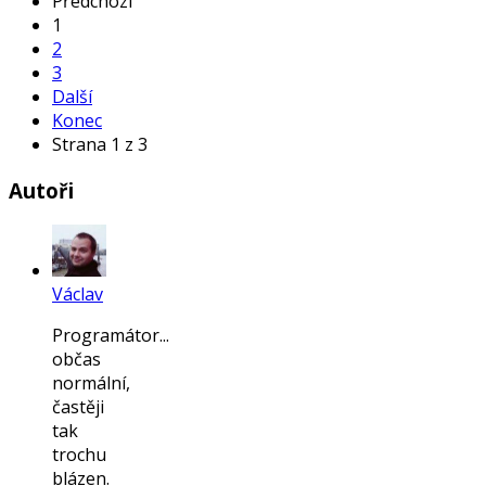
Předchozí
1
2
3
Další
Konec
Strana 1 z 3
Autoři
Václav
Programátor...
občas
normální,
častěji
tak
trochu
blázen.