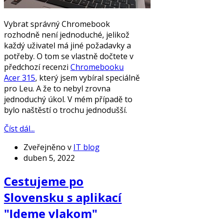
Vybrat správný Chromebook
rozhodně není jednoduché, jelikož
každý uživatel má jiné požadavky a
potřeby. O tom se vlastně dočtete v
předchozí recenzi
Chromebooku
Acer 315
, který jsem vybíral speciálně
pro Leu. A že to nebyl zrovna
jednoduchý úkol. V mém případě to
bylo naštěstí o trochu jednodušší.
Číst dál...
Zveřejněno v
IT blog
duben 5, 2022
Cestujeme po
Slovensku s aplikací
"Ideme vlakom"