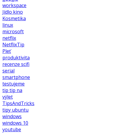
workspace
Jídlo
kino
Kosmetika
linux
microsoft
netflix
NetflixTip
Pleť
produktivita
recenze
scifi
serial
smartphone
testujeme
tip
tip na
výlet
TipsAndTricks
tipy
ubuntu
windows
windows 10
youtube