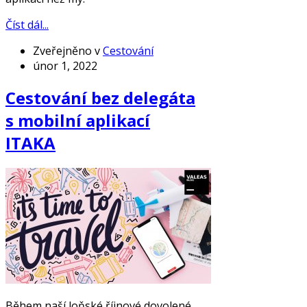
Číst dál...
Zveřejněno v
Cestování
únor 1, 2022
Cestování bez delegáta
s mobilní aplikací
ITAKA
Během naší loňské říjnové dovolené