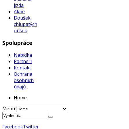
jízda
Akné
Doušek
chlupatých
oušek
Spolupráce
Nabídka
Partneři
Kontakt
Ochrana
osobních
údajů
Home
Menu
Facebook
Twitter