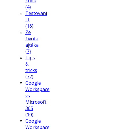
kódu
(4)
Testování
IT
(16)
Ze
života
ajťáka
(7)
Tips
&
tricks
(77)
Google
Workspace
vs
Microsoft
365
(10)
Google
Workspace