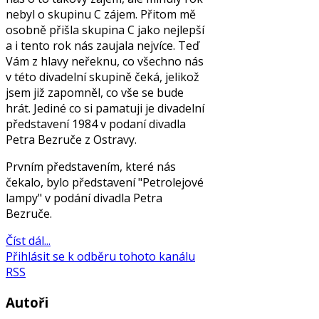
nebyl o skupinu C zájem. Přitom mě
osobně přišla skupina C jako nejlepší
a i tento rok nás zaujala nejvíce. Teď
Vám z hlavy neřeknu, co všechno nás
v této divadelní skupině čeká, jelikož
jsem již zapomněl, co vše se bude
hrát. Jediné co si pamatuji je divadelní
představení 1984 v podaní divadla
Petra Bezruče z Ostravy.
Prvním představením, které nás
čekalo, bylo představení "Petrolejové
lampy" v podání divadla Petra
Bezruče.
Číst dál...
Přihlásit se k odběru tohoto kanálu
RSS
Autoři