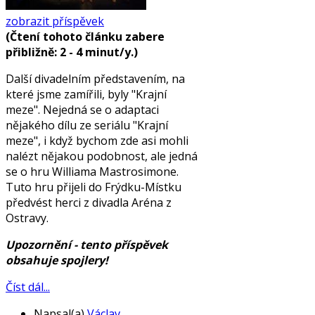
zobrazit příspěvek
(Čtení tohoto článku zabere
přibližně: 2 - 4 minut/y.)
Další divadelním představením, na
které jsme zamířili, byly "Krajní
meze". Nejedná se o adaptaci
nějakého dílu ze seriálu "Krajní
meze", i když bychom zde asi mohli
nalézt nějakou podobnost, ale jedná
se o hru Williama Mastrosimone.
Tuto hru přijeli do Frýdku-Místku
předvést herci z divadla Aréna z
Ostravy.
Upozornění - tento příspěvek
obsahuje spojlery!
Číst dál...
Napsal(a)
Václav