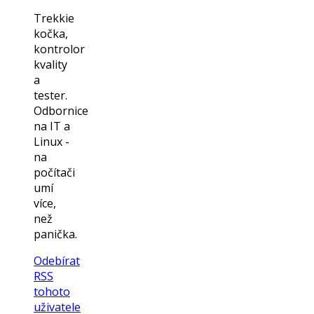
Trekkie
kočka,
kontrolor
kvality
a
tester.
Odbornice
na IT a
Linux -
na
počítači
umí
více,
než
panička.
Odebírat
RSS
tohoto
uživatele