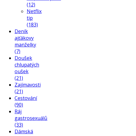
(12)
Netflix
tip
(183)
Deník
ajťákovy
manželky
(7)
Doušek
chlupatých
oušek
(21)
Zajímavosti
(21)
Cestování
(90)
Ráj
gastrosexuálů
(33)
Dámská