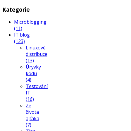
Kategorie
Microblogging
(11)
IT blog
(123)
Linuxové
distribuce
(13)
Úryvky
kódu
(4)
Testování
IT
(16)
Ze
života
ajťáka
(7)