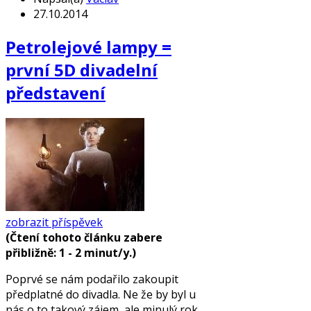
27.10.2014
Petrolejové lampy =
první 5D divadelní
představení
zobrazit příspěvek
(Čtení tohoto článku zabere
přibližně: 1 - 2 minut/y.)
Poprvé se nám podařilo zakoupit
předplatné do divadla. Ne že by byl u
nás o to takový zájem, ale minulý rok