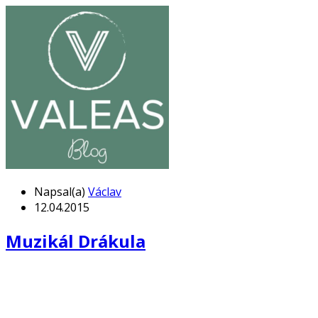
Napsal(a)
Václav
12.04.2015
Muzikál Drákula