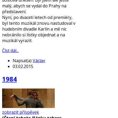
malý, abych se vydal do Prahy na
představení.
Nyní, po dvaceti letech od premiéry,
byl tento muzikál znovu nastudoval v
hudebním divadle Karlín a mě nic
nebránilo si lístky objednat a na
muzikál vyrazit.
Číst dál...
Napsal(a)
Václav
03.02.2015
1984
zobrazit příspěvek
(Čtení tohoto článku zabere