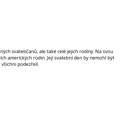
ých svatebčanů, ale také celé jejich rodiny. Na svou
ších amerických rodin. Její svatební den by nemohl být
všichni podezřelí.