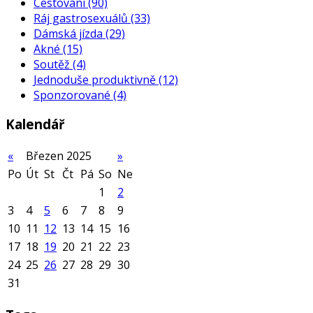
Cestování
(90)
Ráj gastrosexuálů
(33)
Dámská jízda
(29)
Akné
(15)
Soutěž
(4)
Jednoduše produktivně
(12)
Sponzorované
(4)
Kalendář
«
Březen 2025
»
Po
Út
St
Čt
Pá
So
Ne
1
2
3
4
5
6
7
8
9
10
11
12
13
14
15
16
17
18
19
20
21
22
23
24
25
26
27
28
29
30
31