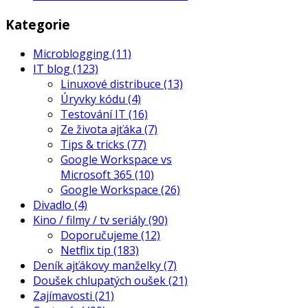
Kategorie
Microblogging
(11)
IT blog
(123)
Linuxové distribuce
(13)
Úryvky kódu
(4)
Testování IT
(16)
Ze života ajťáka
(7)
Tips & tricks
(77)
Google Workspace vs
Microsoft 365
(10)
Google Workspace
(26)
Divadlo
(4)
Kino / filmy / tv seriály
(90)
Doporučujeme
(12)
Netflix tip
(183)
Deník ajťákovy manželky
(7)
Doušek chlupatých oušek
(21)
Zajímavosti
(21)