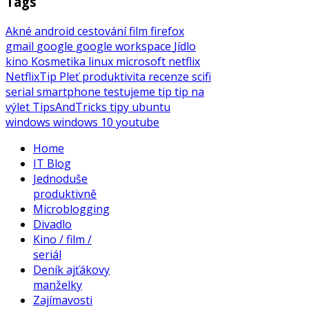
Tags
Akné
android
cestování
film
firefox
gmail
google
google workspace
Jídlo
kino
Kosmetika
linux
microsoft
netflix
NetflixTip
Pleť
produktivita
recenze
scifi
serial
smartphone
testujeme
tip
tip na
výlet
TipsAndTricks
tipy
ubuntu
windows
windows 10
youtube
Home
IT Blog
Jednoduše
produktivně
Microblogging
Divadlo
Kino / film /
seriál
Deník ajťákovy
manželky
Zajímavosti