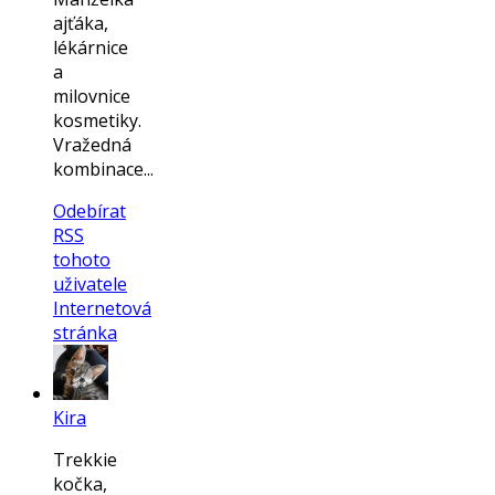
ajťáka,
lékárnice
a
milovnice
kosmetiky.
Vražedná
kombinace...
Odebírat
RSS
tohoto
uživatele
Internetová
stránka
Kira
Trekkie
kočka,