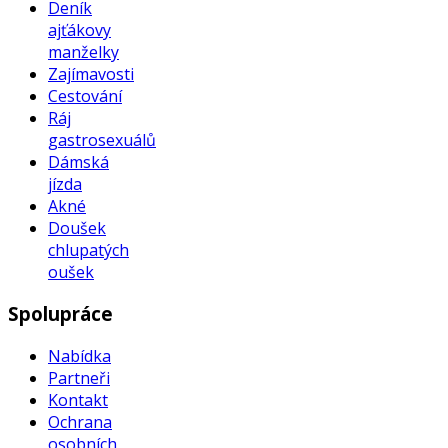
Deník
ajťákovy
manželky
Zajímavosti
Cestování
Ráj
gastrosexuálů
Dámská
jízda
Akné
Doušek
chlupatých
oušek
Spolupráce
Nabídka
Partneři
Kontakt
Ochrana
osobních