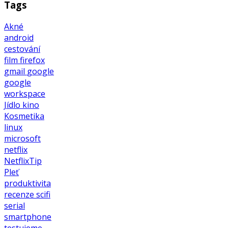
Tags
Akné
android
cestování
film
firefox
gmail
google
google
workspace
Jídlo
kino
Kosmetika
linux
microsoft
netflix
NetflixTip
Pleť
produktivita
recenze
scifi
serial
smartphone
testujeme