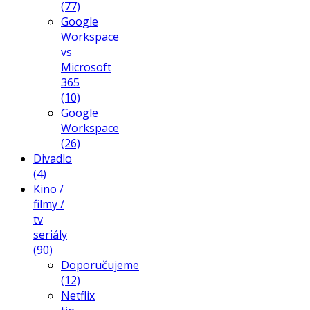
(77)
Google
Workspace
vs
Microsoft
365
(10)
Google
Workspace
(26)
Divadlo
(4)
Kino /
filmy /
tv
seriály
(90)
Doporučujeme
(12)
Netflix