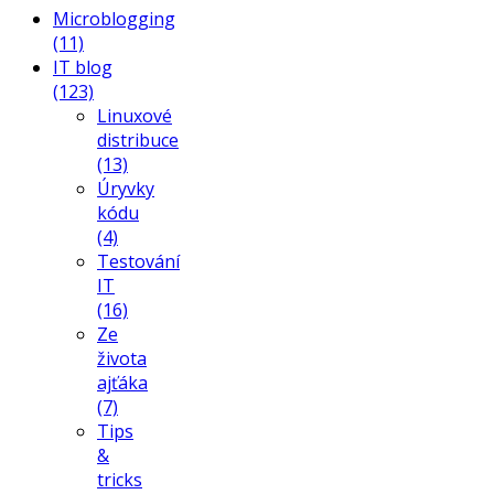
Microblogging
(11)
IT blog
(123)
Linuxové
distribuce
(13)
Úryvky
kódu
(4)
Testování
IT
(16)
Ze
života
ajťáka
(7)
Tips
&
tricks