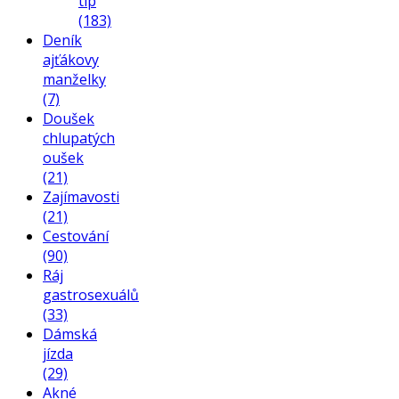
tip
(183)
Deník
ajťákovy
manželky
(7)
Doušek
chlupatých
oušek
(21)
Zajímavosti
(21)
Cestování
(90)
Ráj
gastrosexuálů
(33)
Dámská
jízda
(29)
Akné