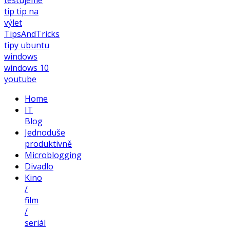
tip
tip na
výlet
TipsAndTricks
tipy
ubuntu
windows
windows 10
youtube
Home
IT
Blog
Jednoduše
produktivně
Microblogging
Divadlo
Kino
/
film
/
seriál