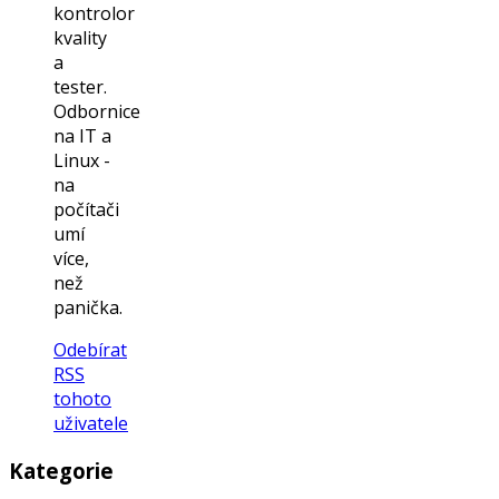
kontrolor
kvality
a
tester.
Odbornice
na IT a
Linux -
na
počítači
umí
více,
než
panička.
Odebírat
RSS
tohoto
uživatele
Kategorie