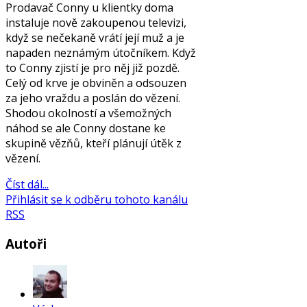
Prodavač Conny u klientky doma
instaluje nově zakoupenou televizi,
když se nečekaně vrátí její muž a je
napaden neznámým útočníkem. Když
to Conny zjistí je pro něj již pozdě.
Celý od krve je obviněn a odsouzen
za jeho vraždu a poslán do vězení.
Shodou okolností a všemožných
náhod se ale Conny dostane ke
skupině vězňů, kteří plánují útěk z
vězení.
Číst dál...
Přihlásit se k odběru tohoto kanálu
RSS
Autoři