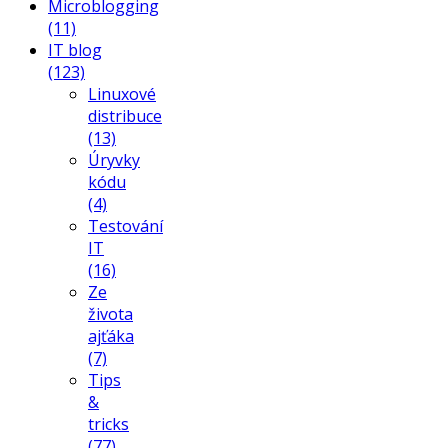
Microblogging
(11)
IT blog
(123)
Linuxové
distribuce
(13)
Úryvky
kódu
(4)
Testování
IT
(16)
Ze
života
ajťáka
(7)
Tips
&
tricks
(77)