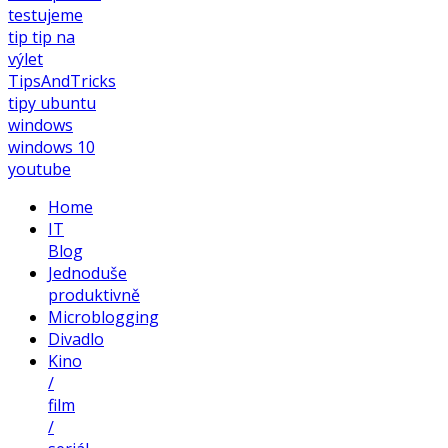
testujeme
tip
tip na
výlet
TipsAndTricks
tipy
ubuntu
windows
windows 10
youtube
Home
IT
Blog
Jednoduše
produktivně
Microblogging
Divadlo
Kino
/
film
/