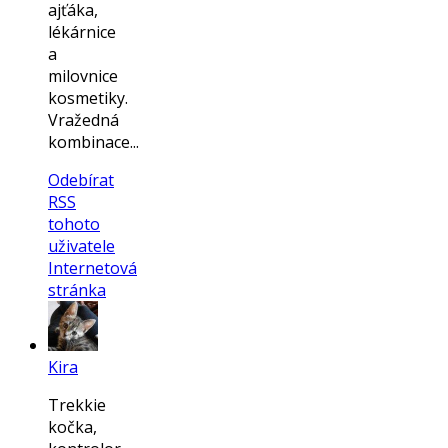
ajťáka,
lékárnice
a
milovnice
kosmetiky.
Vražedná
kombinace...
Odebírat
RSS
tohoto
uživatele
Internetová
stránka
Kira
Trekkie
kočka,