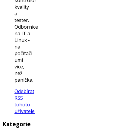
kontrolor
kvality
a
tester.
Odbornice
na IT a
Linux -
na
počítači
umí
více,
než
panička.
Odebírat
RSS
tohoto
uživatele
Kategorie