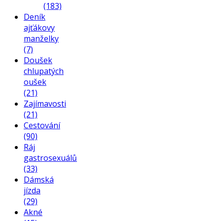
(183)
Deník
ajťákovy
manželky
(7)
Doušek
chlupatých
oušek
(21)
Zajímavosti
(21)
Cestování
(90)
Ráj
gastrosexuálů
(33)
Dámská
jízda
(29)
Akné