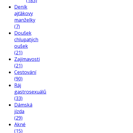
(183)
Deník
ajťákovy
manželky
(7)
Doušek
chlupatých
oušek
(21)
Zajímavosti
(21)
Cestování
(90)
Ráj
gastrosexuálů
(33)
Dámská
jízda
(29)
Akné
(15)