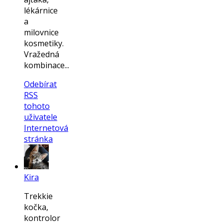
lékárnice
a
milovnice
kosmetiky.
Vražedná
kombinace...
Odebírat
RSS
tohoto
uživatele
Internetová
stránka
Kira
Trekkie
kočka,
kontrolor