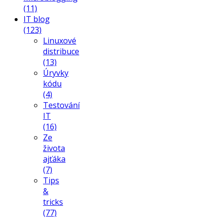
(11)
IT blog
(123)
Linuxové
distribuce
(13)
Úryvky
kódu
(4)
Testování
IT
(16)
Ze
života
ajťáka
(7)
Tips
&
tricks
(77)