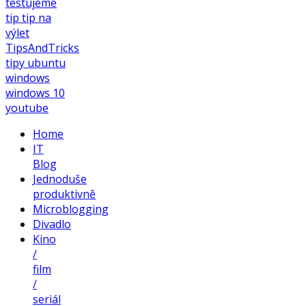
testujeme
tip
tip na
výlet
TipsAndTricks
tipy
ubuntu
windows
windows 10
youtube
Home
IT
Blog
Jednoduše
produktivně
Microblogging
Divadlo
Kino
/
film
/
seriál