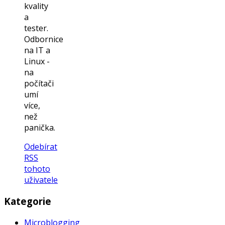
kvality
a
tester.
Odbornice
na IT a
Linux -
na
počítači
umí
více,
než
panička.
Odebírat
RSS
tohoto
uživatele
Kategorie
Microblogging