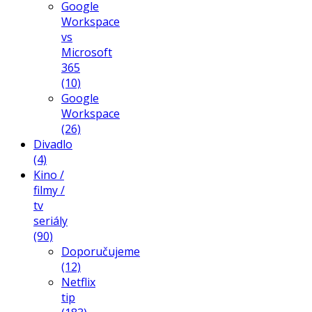
Google
Workspace
vs
Microsoft
365
(10)
Google
Workspace
(26)
Divadlo
(4)
Kino /
filmy /
tv
seriály
(90)
Doporučujeme
(12)
Netflix
tip