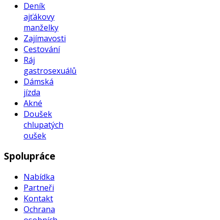
Deník
ajťákovy
manželky
Zajímavosti
Cestování
Ráj
gastrosexuálů
Dámská
jízda
Akné
Doušek
chlupatých
oušek
Spolupráce
Nabídka
Partneři
Kontakt
Ochrana