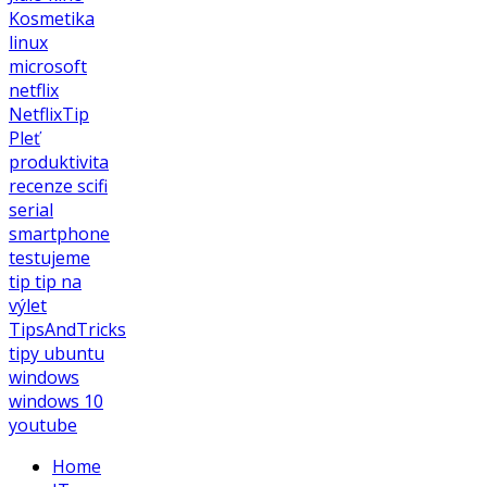
Kosmetika
linux
microsoft
netflix
NetflixTip
Pleť
produktivita
recenze
scifi
serial
smartphone
testujeme
tip
tip na
výlet
TipsAndTricks
tipy
ubuntu
windows
windows 10
youtube
Home