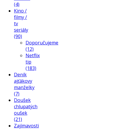
(4)
Kino /
filmy /
tv
seriály
(90)
Doporučujeme
(12)
Netflix
tip
(183)
Deník
ajťákovy
manželky
(7)
Doušek
chlupatých
oušek
(21)
Zajímavosti