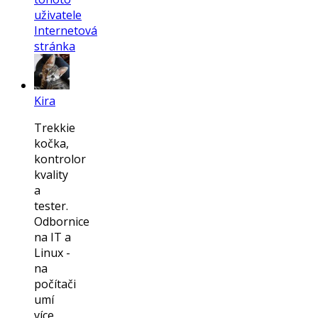
uživatele
Internetová
stránka
Kira
Trekkie
kočka,
kontrolor
kvality
a
tester.
Odbornice
na IT a
Linux -
na
počítači
umí
více,