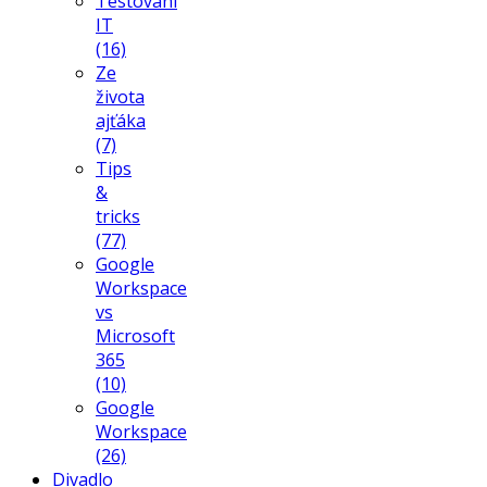
Testování
IT
(16)
Ze
života
ajťáka
(7)
Tips
&
tricks
(77)
Google
Workspace
vs
Microsoft
365
(10)
Google
Workspace
(26)
Divadlo