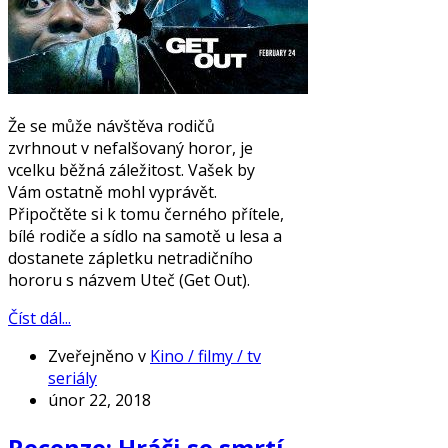
Že se může návštěva rodičů
zvrhnout v nefalšovaný horor, je
vcelku běžná záležitost. Vašek by
Vám ostatně mohl vyprávět.
Připočtěte si k tomu černého přítele,
bílé rodiče a sídlo na samotě u lesa a
dostanete zápletku netradičního
hororu s názvem Uteč (Get Out).
Číst dál...
Zveřejněno v
Kino / filmy / tv
seriály
únor 22, 2018
Recenze: Hráči se smrtí