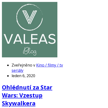
Zveřejněno v
Kino / filmy / tv
seriály
leden 6, 2020
Ohlédnutí za Star
Wars: Vzestup
Skywalkera