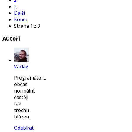
2
3
Další
Konec
Strana 1 z 3
Autoři
Václav
Programátor...
občas
normální,
častěji
tak
trochu
blázen.
Odebírat