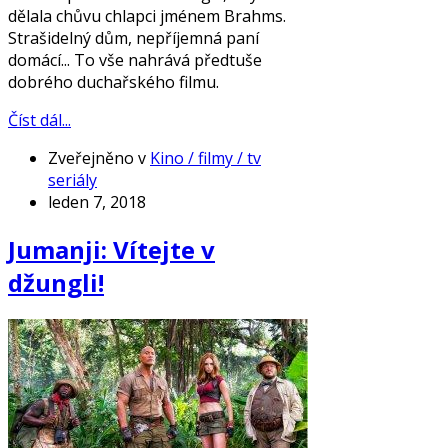
dělala chůvu chlapci jménem Brahms.
Strašidelný dům, nepříjemná paní
domácí... To vše nahrává předtuše
dobrého duchařského filmu.
Číst dál...
Zveřejněno v
Kino / filmy / tv
seriály
leden 7, 2018
Jumanji: Vítejte v
džungli!