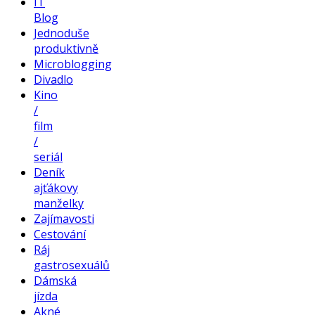
IT
Blog
Jednoduše
produktivně
Microblogging
Divadlo
Kino
/
film
/
seriál
Deník
ajťákovy
manželky
Zajímavosti
Cestování
Ráj
gastrosexuálů
Dámská
jízda
Akné