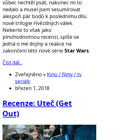
vůbec nechtěl psát, nakonec mi to
nedalo a musel jsem sesumírovat
alespoň pár bodů k poslednímu dílu
nové trilogie Hvězdných válek.
Neberte to však jako
plnohodnotnou recenzi, spíše se
jedná o mé dojmy a reakce na
zakončení této nové série
Star Wars
.
Číst dál...
Zveřejněno v
Kino / filmy / tv
seriály
březen 1, 2018
Recenze: Uteč (Get
Out)