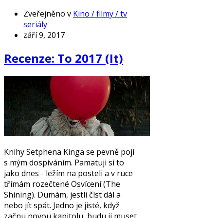
Zveřejněno v
Kino / filmy / tv
seriály
září 9, 2017
Recenze: To 2017 (It)
Knihy Setphena Kinga se pevně pojí
s mým dospíváním. Pamatuji si to
jako dnes - ležím na posteli a v ruce
třímám rozečtené Osvícení (The
Shining). Dumám, jestli číst dál a
nebo jít spát. Jedno je jisté, když
začnu novou kapitolu, budu ji muset