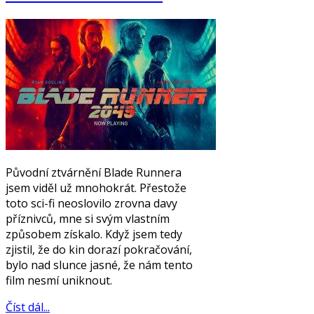
Původní ztvárnění Blade Runnera
jsem viděl už mnohokrát. Přestože
toto sci-fi neoslovilo zrovna davy
příznivců, mne si svým vlastním
způsobem získalo. Když jsem tedy
zjistil, že do kin dorazí pokračování,
bylo nad slunce jasné, že nám tento
film nesmí uniknout.
Číst dál...