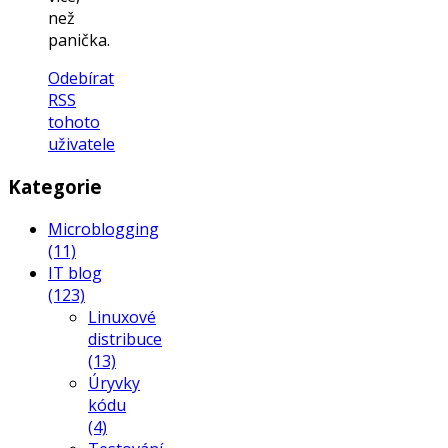
než
panička.
Odebírat
RSS
tohoto
uživatele
Kategorie
Microblogging
(11)
IT blog
(123)
Linuxové
distribuce
(13)
Úryvky
kódu
(4)