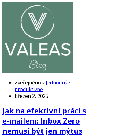
Zveřejněno v
Jednoduše
produktivně
březen 2, 2025
Jak na efektivní práci s
e‑mailem: Inbox Zero
nemusí být jen mýtus