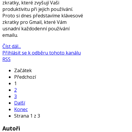
zkratky, které zvyšují Vaši
produktivitu při jejich používání.
Proto si dnes představíme klávesové
zkratky pro Gmail, které Vám
usnadní každodenní používání
emailu.
Číst dál...
Přihlásit se k odběru tohoto kanálu
RSS
Začátek
Předchozí
1
2
3
Další
Konec
Strana 1 z 3
Autoři