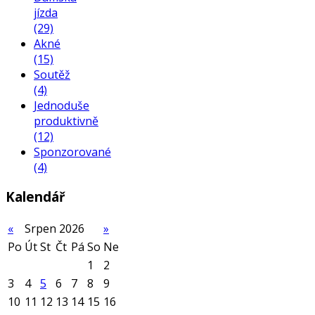
jízda
(29)
Akné
(15)
Soutěž
(4)
Jednoduše
produktivně
(12)
Sponzorované
(4)
Kalendář
«
Srpen 2026
»
Po
Út
St
Čt
Pá
So
Ne
1
2
3
4
5
6
7
8
9
10
11
12
13
14
15
16