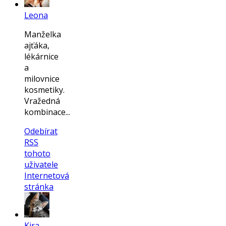
Leona
Manželka
ajťáka,
lékárnice
a
milovnice
kosmetiky.
Vražedná
kombinace...
Odebírat
RSS
tohoto
uživatele
Internetová
stránka
Kira