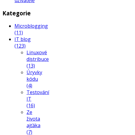
uživatele
Kategorie
Microblogging
(11)
IT blog
(123)
Linuxové
distribuce
(13)
Úryvky
kódu
(4)
Testování
IT
(16)
Ze
života
ajťáka
(7)