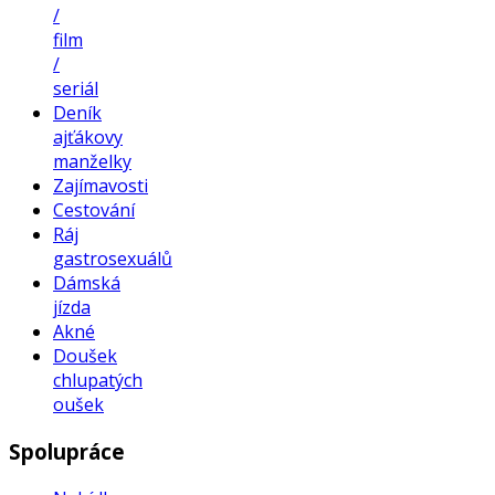
/
film
/
seriál
Deník
ajťákovy
manželky
Zajímavosti
Cestování
Ráj
gastrosexuálů
Dámská
jízda
Akné
Doušek
chlupatých
oušek
Spolupráce