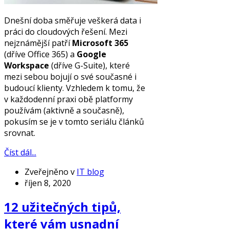
Dnešní doba směřuje veškerá data i
práci do cloudových řešení. Mezi
nejznámější patří
Microsoft 365
(dříve Office 365) a
Google
Workspace
(dříve G-Suite), které
mezi sebou bojují o své současné i
budoucí klienty. Vzhledem k tomu, že
v každodenní praxi obě platformy
používám (aktivně a současně),
pokusím se je v tomto seriálu článků
srovnat.
Číst dál...
Zveřejněno v
IT blog
říjen 8, 2020
12 užitečných tipů,
které vám usnadní