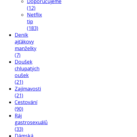
Doporučujeme
(12)
Netflix
tip
(183)
Deník
ajťákovy
manželky
(7)
Doušek
chlupatých
oušek
(21)
Zajímavosti
(21)
Cestování
(90)
Ráj
gastrosexuálů
(33)
Dámská