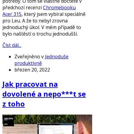
potřeby. O tom se vlastně dočtete v
předchozí recenzi
Chromebooku
Acer 315
, který jsem vybíral speciálně
pro Leu. A že to nebyl zrovna
jednoduchý úkol. V mém případě to
bylo naštěstí o trochu jednodušší.
Číst dál...
Zveřejněno v
Jednoduše
produktivně
březen 20, 2022
Jak pracovat na
dovolené a nepo***t se
z toho