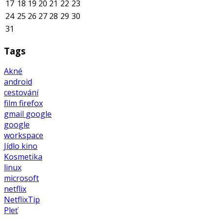
17
18
19
20
21
22
23
24
25
26
27
28
29
30
31
Tags
Akné
android
cestování
film
firefox
gmail
google
google
workspace
Jídlo
kino
Kosmetika
linux
microsoft
netflix
NetflixTip
Pleť