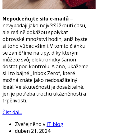
Nepodceňujte sílu e‑mailů
–
nevypadají jako největší žrouti času,
ale reálně dokážou spolykat
obrovské množství hodin, aniž byste
si toho vůbec všimli. V tomto článku
se zaměříme na tipy, díky kterým
můžete svůj elektronický šanon
dostat pod kontrolu. A ano, ukážeme
si i to bájné „Inbox Zero“, které
možná znáte jako nedosažitelný
ideál. Ve skutečnosti je dosažitelné,
jen je potřeba trochu ukázněnosti a
trpělivosti.
Číst dál...
Zveřejněno v
IT blog
duben 21, 2024