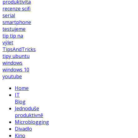
produktivita
recenze
scifi
serial
smartphone
testujeme
tip
tip na
výlet
TipsAndTricks
tipy
ubuntu
windows
windows 10
youtube
Home
IT
Blog
Jednoduše
produktivně
Microblogging
Divadlo
Kino