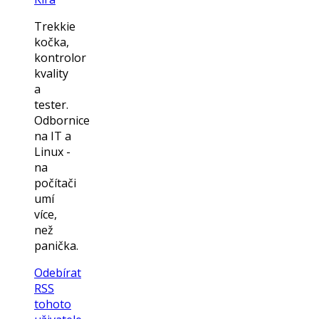
Trekkie
kočka,
kontrolor
kvality
a
tester.
Odbornice
na IT a
Linux -
na
počítači
umí
více,
než
panička.
Odebírat
RSS
tohoto