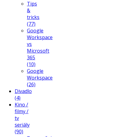
Tips
&
tricks
(77)
Google
Workspace
vs
Microsoft
365
(10)
Google
Workspace
(26)
Divadlo
(4)
Kino /
filmy /
tv
seriály
(90)