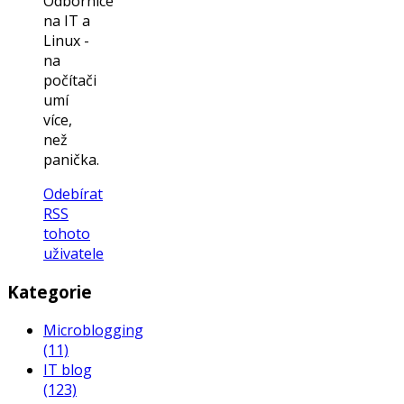
Odbornice
na IT a
Linux -
na
počítači
umí
více,
než
panička.
Odebírat
RSS
tohoto
uživatele
Kategorie
Microblogging
(11)
IT blog
(123)