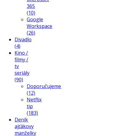
365
(10)
Google
Workspace
(26)
Divadlo
(4)
Kino /
filmy /
tv
seriály
(90)
Doporučujeme
(12)
Netflix
tip
(183)
Deník
ajťákovy
manželky