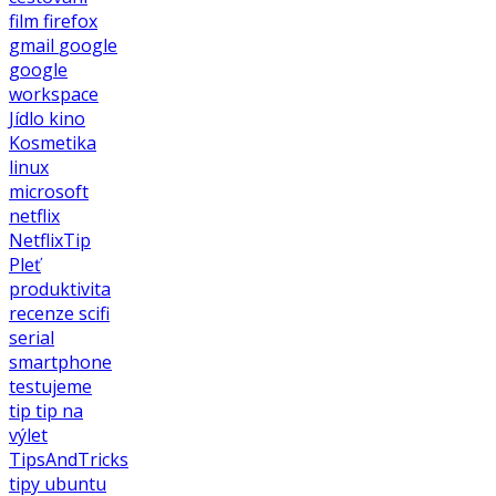
film
firefox
gmail
google
google
workspace
Jídlo
kino
Kosmetika
linux
microsoft
netflix
NetflixTip
Pleť
produktivita
recenze
scifi
serial
smartphone
testujeme
tip
tip na
výlet
TipsAndTricks
tipy
ubuntu