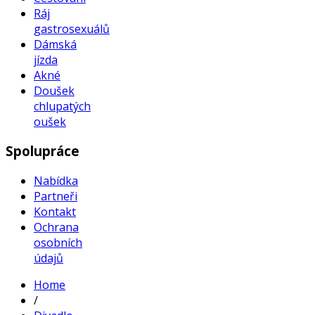
Ráj
gastrosexuálů
Dámská
jízda
Akné
Doušek
chlupatých
oušek
Spolupráce
Nabídka
Partneři
Kontakt
Ochrana
osobních
údajů
Home
/