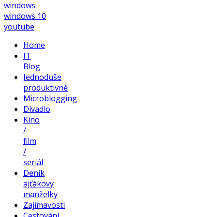
windows
windows 10
youtube
Home
IT
Blog
Jednoduše
produktivně
Microblogging
Divadlo
Kino
/
film
/
seriál
Deník
ajťákovy
manželky
Zajímavosti
Cestování