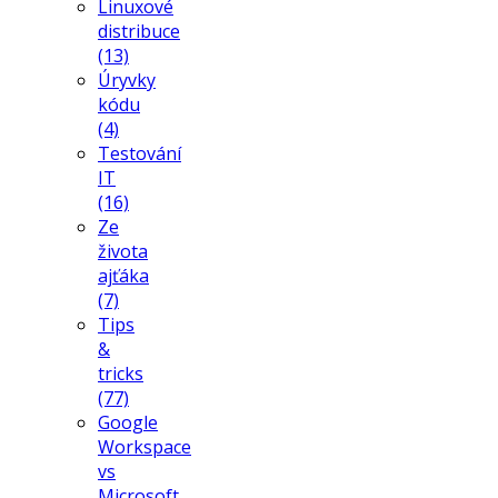
Linuxové
distribuce
(13)
Úryvky
kódu
(4)
Testování
IT
(16)
Ze
života
ajťáka
(7)
Tips
&
tricks
(77)
Google
Workspace
vs
Microsoft