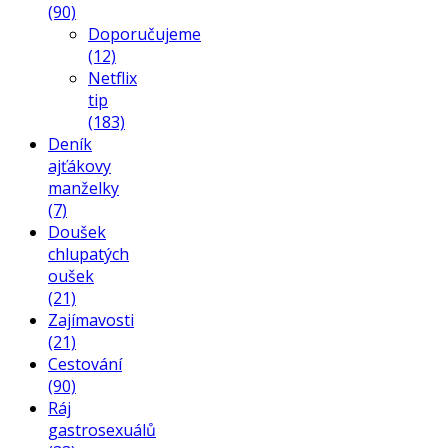
(90)
Doporučujeme
(12)
Netflix
tip
(183)
Deník
ajťákovy
manželky
(7)
Doušek
chlupatých
oušek
(21)
Zajímavosti
(21)
Cestování
(90)
Ráj
gastrosexuálů