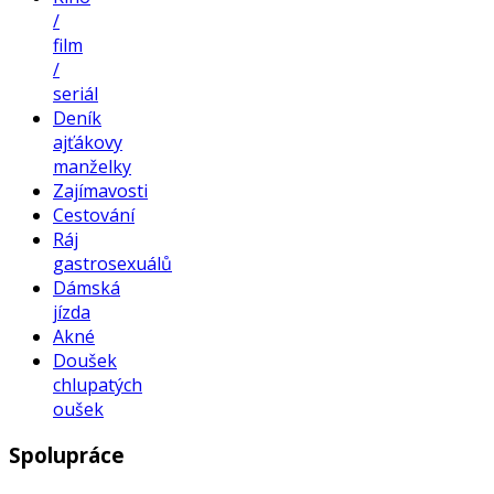
/
film
/
seriál
Deník
ajťákovy
manželky
Zajímavosti
Cestování
Ráj
gastrosexuálů
Dámská
jízda
Akné
Doušek
chlupatých
oušek
Spolupráce