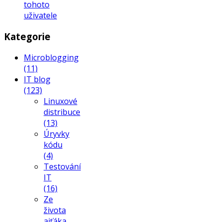
tohoto
uživatele
Kategorie
Microblogging
(11)
IT blog
(123)
Linuxové
distribuce
(13)
Úryvky
kódu
(4)
Testování
IT
(16)
Ze
života
ajťáka