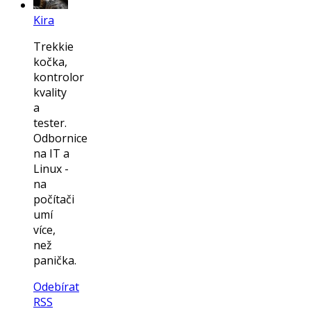
Kira
Trekkie
kočka,
kontrolor
kvality
a
tester.
Odbornice
na IT a
Linux -
na
počítači
umí
více,
než
panička.
Odebírat
RSS