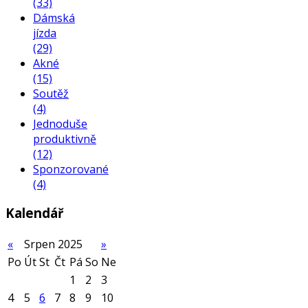
(33)
Dámská
jízda
(29)
Akné
(15)
Soutěž
(4)
Jednoduše
produktivně
(12)
Sponzorované
(4)
Kalendář
«
Srpen 2025
»
Po
Út
St
Čt
Pá
So
Ne
1
2
3
4
5
6
7
8
9
10