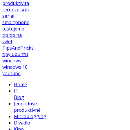
produktivita
recenze
scifi
serial
smartphone
testujeme
tip
tip na
výlet
TipsAndTricks
tipy
ubuntu
windows
windows 10
youtube
Home
IT
Blog
Jednoduše
produktivně
Microblogging
Divadlo
Kino