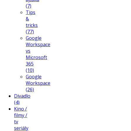
(7)
Tips
&
tricks
(77)
Google
Workspace
vs
Microsoft
365
(10)
Google
Workspace
(26)
Divadlo
(4)
Kino /
filmy /
tv
seriály