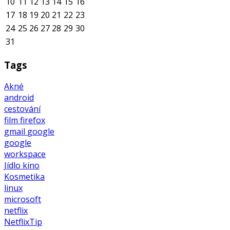
10
11
12
13
14
15
16
17
18
19
20
21
22
23
24
25
26
27
28
29
30
31
Tags
Akné
android
cestování
film
firefox
gmail
google
google
workspace
Jídlo
kino
Kosmetika
linux
microsoft
netflix
NetflixTip