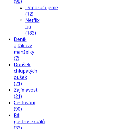
(90)
Doporučujeme
(12)
Netflix
tip
(183)
Deník
ajťákovy
manželky
(7)
Doušek
chlupatých
oušek
(21)
Zajímavosti
(21)
Cestování
(90)
Ráj
gastrosexuálů
(33)