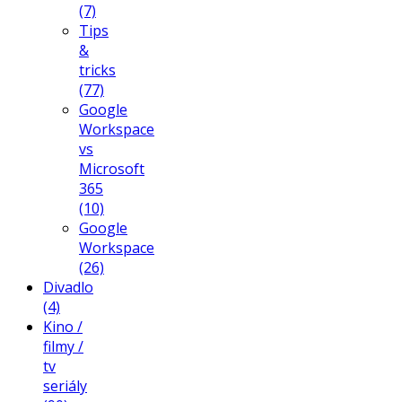
(7)
Tips
&
tricks
(77)
Google
Workspace
vs
Microsoft
365
(10)
Google
Workspace
(26)
Divadlo
(4)
Kino /
filmy /
tv
seriály