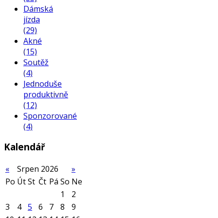
Dámská
jízda
(29)
Akné
(15)
Soutěž
(4)
Jednoduše
produktivně
(12)
Sponzorované
(4)
Kalendář
«
Srpen 2026
»
Po
Út
St
Čt
Pá
So
Ne
1
2
3
4
5
6
7
8
9