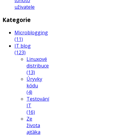
tohoto
uživatele
Kategorie
Microblogging
(11)
IT blog
(123)
Linuxové
distribuce
(13)
Úryvky
kódu
(4)
Testování
IT
(16)
Ze
života
ajťáka