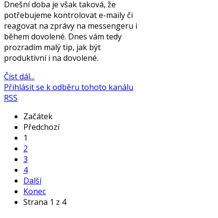
Dnešní doba je však taková, že
potřebujeme kontrolovat e-maily či
reagovat na zprávy na messengeru i
během dovolené. Dnes vám tedy
prozradím malý tip, jak být
produktivní i na dovolené.
Číst dál...
Přihlásit se k odběru tohoto kanálu
RSS
Začátek
Předchozí
1
2
3
4
Další
Konec
Strana 1 z 4