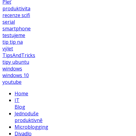
Pleť
produktivita
recenze
scifi
serial
smartphone
testujeme
tip
tip na
výlet
TipsAndTricks
tipy
ubuntu
windows
windows 10
youtube
Home
IT
Blog
Jednoduše
produktivně
Microblogging
Divadlo