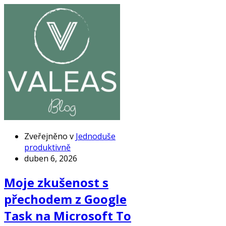
Zveřejněno v
Jednoduše
produktivně
duben 6, 2026
Moje zkušenost s
přechodem z Google
Task na Microsoft To