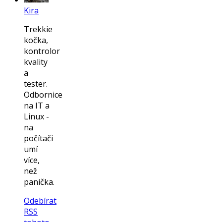
Kira
Trekkie
kočka,
kontrolor
kvality
a
tester.
Odbornice
na IT a
Linux -
na
počítači
umí
více,
než
panička.
Odebírat
RSS