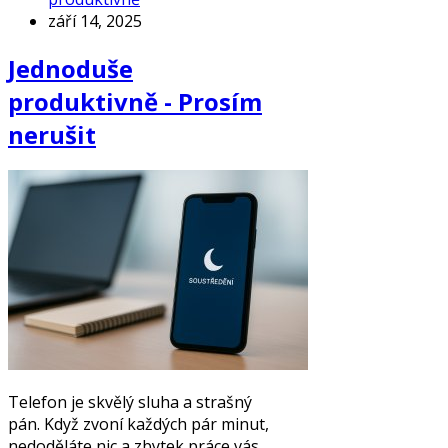
září 14, 2025
Jednoduše
produktivně - Prosím
nerušit
Telefon je skvělý sluha a strašný
pán. Když zvoní každých pár minut,
nedoděláte nic a zbytek práce vás