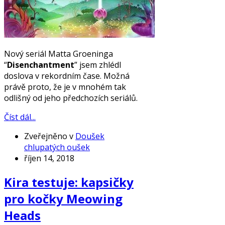
Nový seriál Matta Groeninga
“
Disenchantment
” jsem zhlédl
doslova v rekordním čase. Možná
právě proto, že je v mnohém tak
odlišný od jeho předchozích seriálů.
Číst dál...
Zveřejněno v
Doušek
chlupatých oušek
říjen 14, 2018
Kira testuje: kapsičky
pro kočky Meowing
Heads