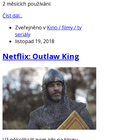
2 měsících používání.
Číst dál...
Zveřejněno v
Kino / filmy / tv
seriály
listopad 19, 2018
Netflix: Outlaw King
Už několikrát jsem zde na blogu