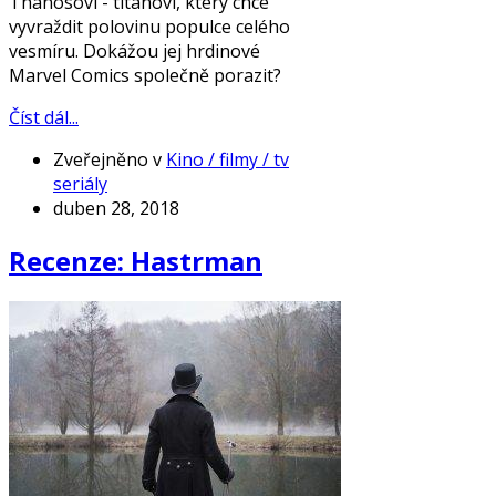
Thanosovi - titánovi, který chce
vyvraždit polovinu populce celého
vesmíru. Dokážou jej hrdinové
Marvel Comics společně porazit?
Číst dál...
Zveřejněno v
Kino / filmy / tv
seriály
duben 28, 2018
Recenze: Hastrman