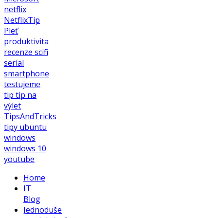
netflix
NetflixTip
Pleť
produktivita
recenze
scifi
serial
smartphone
testujeme
tip
tip na
výlet
TipsAndTricks
tipy
ubuntu
windows
windows 10
youtube
Home
IT
Blog
Jednoduše