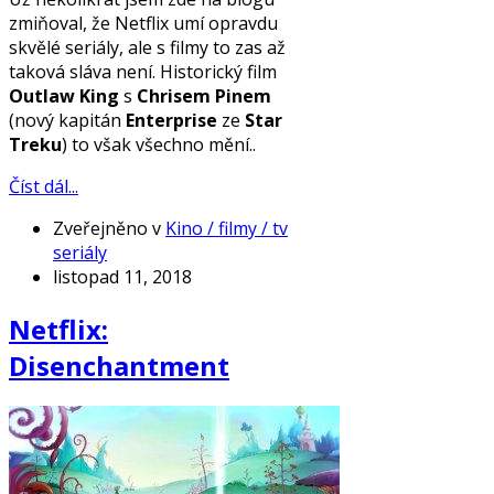
zmiňoval, že Netflix umí opravdu
skvělé seriály, ale s filmy to zas až
taková sláva není. Historický film
Outlaw King
s
Chrisem Pinem
(nový kapitán
Enterprise
ze
Star
Treku
) to však všechno mění..
Číst dál...
Zveřejněno v
Kino / filmy / tv
seriály
listopad 11, 2018
Netflix:
Disenchantment