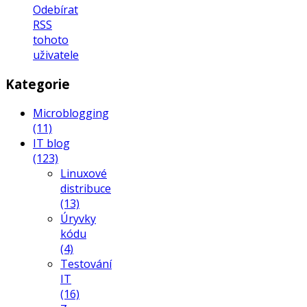
Odebírat
RSS
tohoto
uživatele
Kategorie
Microblogging
(11)
IT blog
(123)
Linuxové
distribuce
(13)
Úryvky
kódu
(4)
Testování
IT
(16)