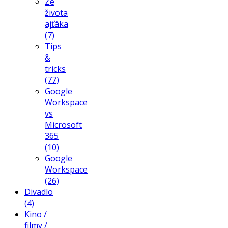
Ze
života
ajťáka
(7)
Tips
&
tricks
(77)
Google
Workspace
vs
Microsoft
365
(10)
Google
Workspace
(26)
Divadlo
(4)
Kino /
filmy /