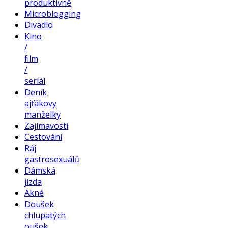
produktivně
Microblogging
Divadlo
Kino
/
film
/
seriál
Deník
ajťákovy
manželky
Zajímavosti
Cestování
Ráj
gastrosexuálů
Dámská
jízda
Akné
Doušek
chlupatých
oušek