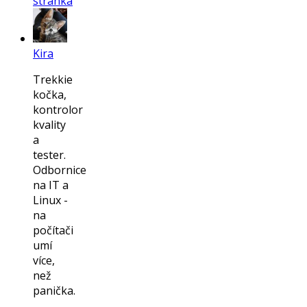
stránka
Kira
Trekkie
kočka,
kontrolor
kvality
a
tester.
Odbornice
na IT a
Linux -
na
počítači
umí
více,
než
panička.