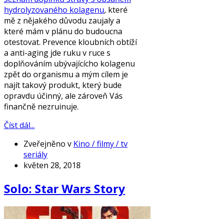
hydrolyzovaného kolagenu
, které
mě z nějakého důvodu zaujaly a
které mám v plánu do budoucna
otestovat. Prevence kloubních obtíží
a anti-aging jde ruku v ruce s
doplňováním ubývajícícho kolagenu
zpět do organismu a mým cílem je
najít takový produkt, který bude
opravdu účinný, ale zároveň Vás
finančně nezruinuje.
Číst dál...
Zveřejněno v
Kino / filmy / tv
seriály
květen 28, 2018
Solo: Star Wars Story