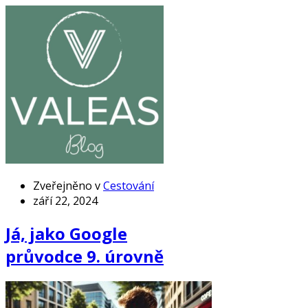
Zveřejněno v
Cestování
září 22, 2024
Já, jako Google
průvodce 9. úrovně