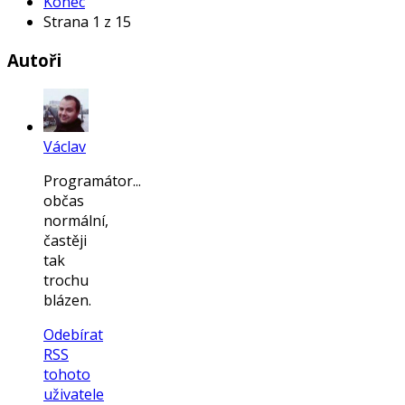
Konec
Strana 1 z 15
Autoři
Václav
Programátor...
občas
normální,
častěji
tak
trochu
blázen.
Odebírat
RSS
tohoto
uživatele